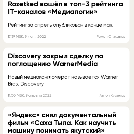
Rozetked вошёл в топ-3 рейтинга
IT-каналов «Медиалогии»
Рейтинг за апрель опубликован в конце мая.
17:39
MSK
, 9 июня 2022
Роман Стиханов
Discovery закрыл сделку по
поглощению WarnerMedia
Новый медиаконгломерат называется Warner
Bros. Discovery.
11:00
MSK
, 9 апреля 2022
Антон Курилов
«Яндекс» снял документальный
фильм «Саха Тыла. Как научить
машину понимать якутский»