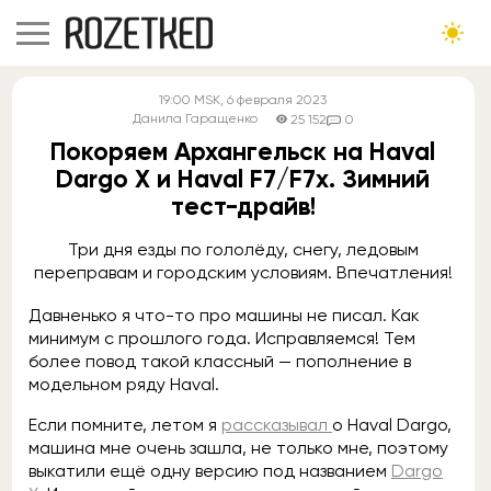
19:00
MSK
, 6 февраля 2023
Данила Гаращенко
25 152
0
Покоряем Архангельск на Haval
Dargo X и Haval F7/F7x. Зимний
тест-драйв!
Три дня езды по гололёду, снегу, ледовым
переправам и городским условиям. Впечатления!
Давненько я что-то про машины не писал. Как
минимум с прошлого года. Исправляемся! Тем
более повод такой классный — пополнение в
модельном ряду Haval.
Если помните, летом я
рассказывал
о Haval Dargo,
машина мне очень зашла, не только мне, поэтому
выкатили ещё одну версию под названием
Dargo