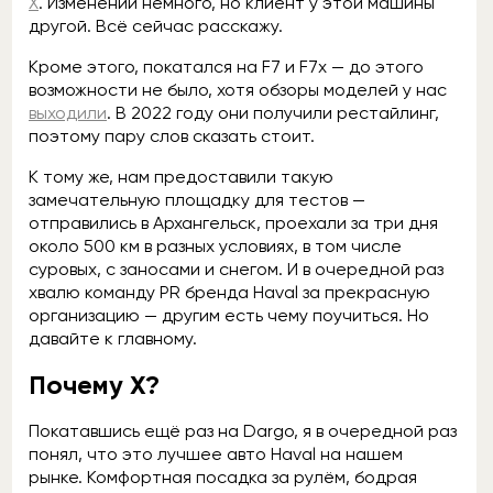
X
. Изменений немного, но клиент у этой машины
другой. Всё сейчас расскажу.
Кроме этого, покатался на F7 и F7x — до этого
возможности не было, хотя обзоры моделей у нас
выходили
. В 2022 году они получили рестайлинг,
поэтому пару слов сказать стоит.
К тому же, нам предоставили такую
замечательную площадку для тестов —
отправились в Архангельск, проехали за три дня
около 500 км в разных условиях, в том числе
суровых, с заносами и снегом. И в очередной раз
хвалю команду PR бренда Haval за прекрасную
организацию — другим есть чему поучиться. Но
давайте к главному.
Почему X?
Покатавшись ещё раз на Dargo, я в очередной раз
понял, что это лучшее авто Haval на нашем
рынке. Комфортная посадка за рулём, бодрая