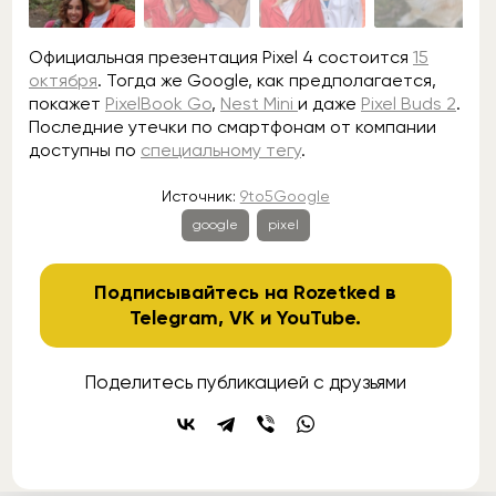
Официальная презентация Pixel 4 состоится
15
октября
. Тогда же Google, как предполагается,
покажет
PixelBook Go
,
Nest Mini
и даже
Pixel Buds 2
.
Последние утечки по смартфонам от компании
доступны по
специальному тегу
.
Источник:
9to5Google
google
pixel
Подписывайтесь на Rozetked в
Telegram
,
VK
и
YouTube
.
Поделитесь публикацией с друзьями