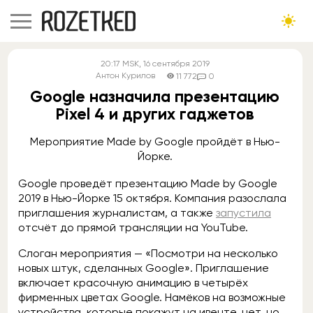
20:17
MSK
, 16 сентября 2019
Антон Курилов
11 772
0
Google назначила презентацию
Pixel 4 и других гаджетов
Мероприятие Made by Google пройдёт в Нью-
Йорке.
Google проведёт презентацию Made by Google
2019 в Нью-Йорке 15 октября. Компания разослала
приглашения журналистам, а также
запустила
отсчёт до прямой трансляции на YouTube.
Слоган мероприятия — «Посмотри на несколько
новых штук, сделанных Google». Приглашение
включает красочную анимацию в четырёх
фирменных цветах Google. Намёков на возможные
устройства, которые покажут на ивенте, нет, но