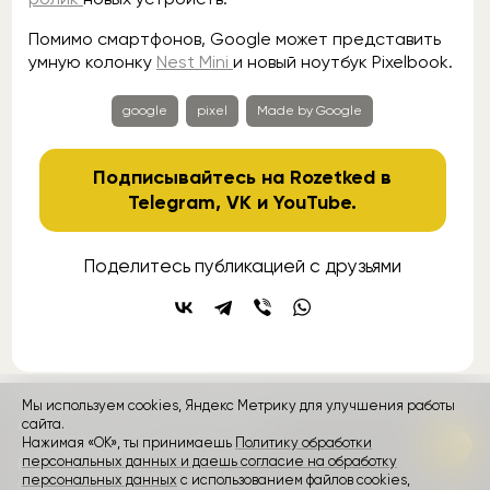
Помимо смартфонов, Google может представить
умную колонку
Nest Mini
и новый ноутбук Pixelbook.
google
pixel
Made by Google
Подписывайтесь на Rozetked в
Telegram
,
VK
и
YouTube
.
Поделитесь публикацией с друзьями
Мы используем cookies, Яндекс Метрику для улучшения работы
контакты
реклама
о проекте
сайта.
Нажимая «ОК», ты принимаешь
Политику обработки
персональных данных и даешь согласие на обработку
Rozetked © 2026
персональных данных
с использованием файлов cookies,
Пользовательское соглашение