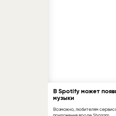
В Spotify может поя
музыки
Возможно, любителям сервиса
приложения вроде Shazam.