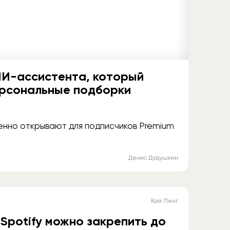
ИИ-ассистента, который
ерсональные подборки
енно открывают для подписчиков Premium
Денис Дудушкин
Кай Ленг
 Spotify можно закрепить до