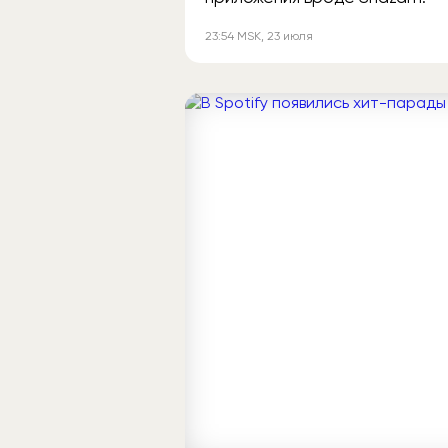
23:54
MSK
, 23 июля