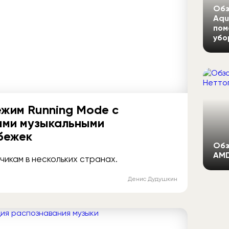
Обз
Aqu
пом
убо
режим Running Mode с
ыми музыкальными
бежек
Обз
AMD
икам в нескольких странах.
Денис Дудушкин