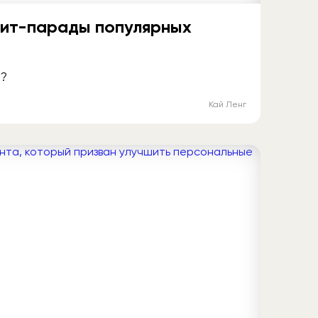
 хит-парады популярных
»?
Кай Ленг