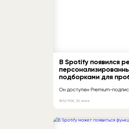
В Spotify появился 
персонализированн
подборками для про
Он доступен Premium-подписч
18:52
MSK
, 30 июля