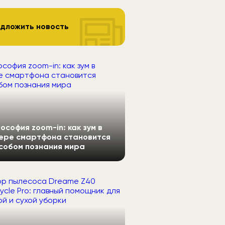
дложить новость
ософия zoom-in: как зум в
ере смартфона становится
собом познания мира