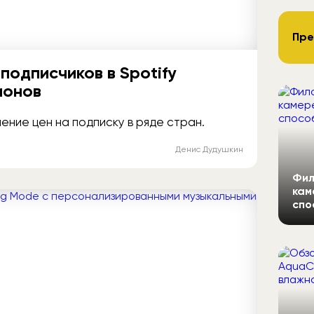
Пре
подписчиков в Spotify
ионов
ние цен на подписку в ряде стран.
Денис Дудушкин
Фил
кам
спо