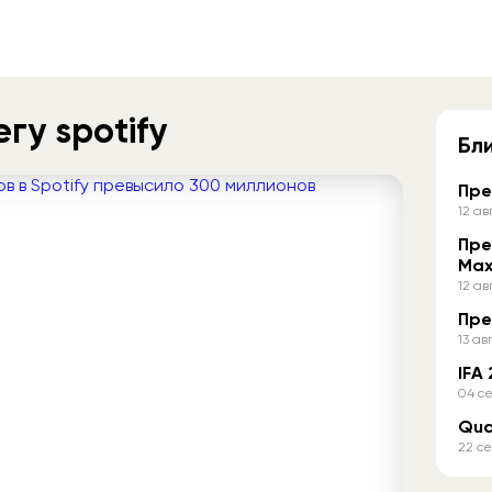
гу spotify
Бл
Пре
12 ав
Пре
Ma
12 ав
Пре
13 ав
IFA
04 се
Qua
22 се