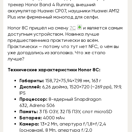
трекер Honor Band 4 Running, внешний
аккумулятор Huawei CP07, наушники Huawei AM12
Plus или фирменный монопод для селфи.
Honor 8C пришёл на смену
7С
и является самым
доступным устройством. Новинка лучше
предшественника практически во всём.
Практически — потому что тут нет NFC, о чём вы
уже догадались из заголовка. Что же стало
лучше?
Технические характеристики Honor 8C:
Габариты:
158,72×75,94×7,98 мм, 163 г
Дисплей:
6,26 дюйма, 1520×720 (~269 ppi), 19:9,
IPS
Процессор:
8-ядерный Snapdragon
632, Adreno 506
Память:
3 ГБ ОЗУ, 32 ГБ ПЗУ, слот microSD
Батарея:
4000 мАч
Камера:
13+2 Мп, апертура f/1,8+f/2,4
(основная), 8 Мп, апертура f/2,0