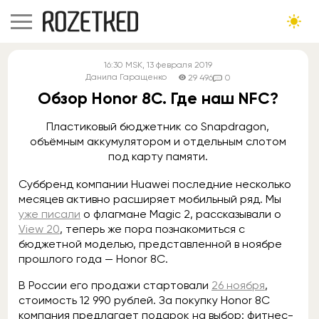
16:30
MSK
, 13 февраля 2019
Данила Гаращенко
29 496
0
Обзор Honor 8C. Где наш NFC?
Пластиковый бюджетник со Snapdragon,
объёмным аккумулятором и отдельным слотом
под карту памяти.
Суббренд компании Huawei последние несколько
месяцев активно расширяет мобильный ряд. Мы
уже писали
о флагмане Magic 2, рассказывали о
View 20
, теперь же пора познакомиться с
бюджетной моделью, представленной в ноябре
прошлого года — Honor 8C.
В России его продажи стартовали
26 ноября
,
стоимость 12 990 рублей. За покупку Honor 8C
компания предлагает подарок на выбор: фитнес-