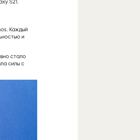
axy S21.
os. Каждый
льностью и
авно стало
ила силы с