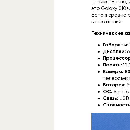
Помимо iPhone, 
это Galaxy S10+
фото я сравню р
впечатлений.
Технические ха
Габариты:
Дисплей:
6
Процессо
Память:
12
Камеры:
10
телеобъекти
Батарея:
5
ОС:
Android 
Связь:
USB 
Стоимость