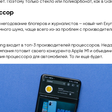
ет. Поэтому только стекло или поликарбонат, как в Gal
ссор
негодование блогеров и журналистов — новый чип Exyn
 много шума, чаще всего из-за проблем с производите
ung входит в топ-3 производителей процессоров. Нед
омпания готовит своего конкурента Apple M1 и объедин
ния процессора для автомобилей. То ли ещё будет.