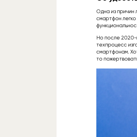
Одна из причин 
смартфон легко 
функциональност
Но после 2020-
техпроцесс изг
смартфонам. Хот
то пожертвоват