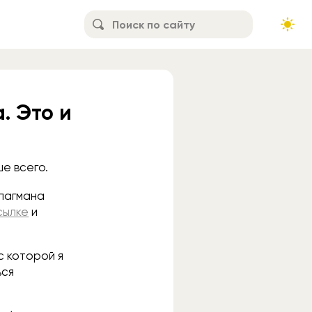
. Это и
ше всего.
флагмана
сылке
и
с которой я
ься