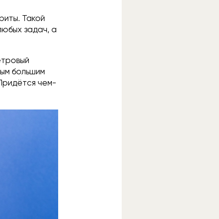
риты. Такой
любых задач, а
етровый
мым большим
 Придётся чем-