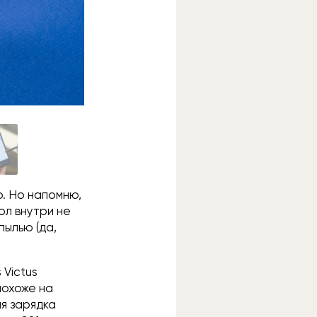
о. Но напомню,
ол внутри не
пылью (да,
 Victus
похоже на
ая зарядка