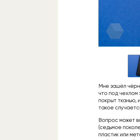
Мне зашёл чёрны
что под чехлом 
покрыт тканью, 
такое случается
Вопрос может во
(седьмое поколе
пластик или мет