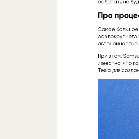
работать не буд
Про проце
Самое большое 
раз вокруг него
автономностью.
При этом, Sams
известно, что к
Tesla для созда