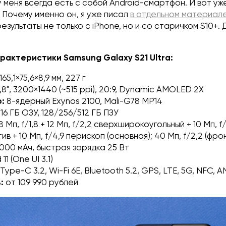
у меня всегда есть с собой Android-смартфон. И вот у
. Почему именно он, я уже писал
в отдельном материал
езультаты не только с iPhone, но и со старичком S10+. 
рактеристики Samsung Galaxy S21 Ultra:
165,1×75,6×8,9 мм, 227 г
,8", 3200×1440 (~515 ppi), 20:9, Dynamic AMOLED 2X
р:
8-ядерный Exynos 2100, Mali-G78 MP14
/16 ГБ ОЗУ, 128/256/512 ГБ ПЗУ
8 Мп, f/1,8 + 12 Мп, f/2,2 сверхширокоугольный + 10 Мп, f
в + 10 Мп, f/4,9 перископ (основная); 40 Мп, f/2,2 (фро
000 мАч, быстрая зарядка 25 Вт
11 (One UI 3.1)
Type-C 3.2, Wi-Fi 6E, Bluetooth 5.2, GPS, LTE, 5G, NFC, 
:
от 109 990 рублей