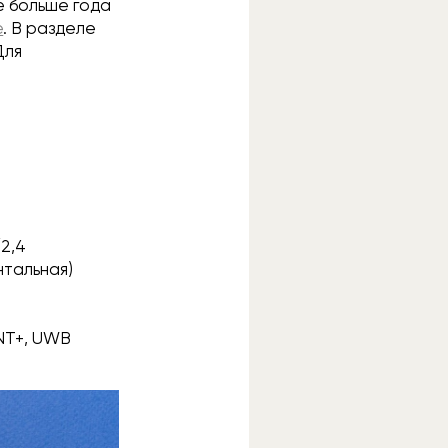
же больше года
е
. В разделе
Для
/2,4
нтальная)
ANT+, UWB