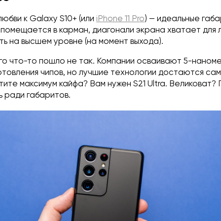
любви к Galaxy S10+ (или
iPhone 11 Pro
) — идеальные габа
помещается в карман, диагонали экрана хватает для 
ь на высшем уровне (на момент выхода).
го что-то пошло не так. Компании осваивают 5-наном
отовления чипов, но лучшие технологии достаются са
ите максимум кайфа? Вам нужен S21 Ultra. Великоват?
ь ради габаритов.