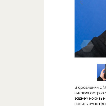
В сравнении с
G
никаких острых 
заднем носить м
носить смартфон