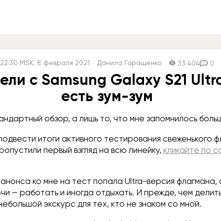
22:30
MSK
, 8 февраля 2021
Данила Гаращенко
33 404
0
ели с Samsung Galaxy S21 Ultra
есть зум-зум
андартный обзор, а лишь то, что мне запомнилось боль
подвести итоги активного тестирования свеженького 
ропустили первый взгляд на всю линейку,
кликайте по с
анонса ко мне на тест попала Ultra-версия флагмана, 
чи — работать и иногда отдыхать. И прежде, чем делит
небольшой экскурс для тех, кто не знаком со мной.