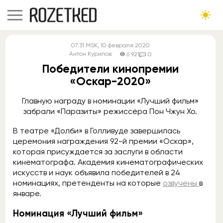
07:31
MSK
, 10 февраля 2020
Антон Курилов
6 921
0
Победители кинопремии
«Оскар-2020»
Главную награду в номинации «Лучший фильм»
забрали «Паразиты» режиссёра Пон Чжун Хо.
В театре «Долби» в Голливуде завершилась
церемония награждения 92-й премии «Оскар»,
которая присуждается за заслуги в области
кинематографа. Академия кинематографических
искусств и наук объявила победителей в 24
номинациях, претенденты на которые
озвучены
в
январе.
Номинация «Лучший фильм»