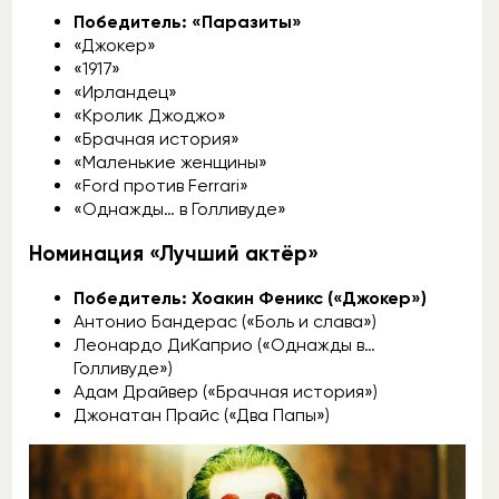
Победитель: «Паразиты»
«Джокер»
«1917»
«Ирландец»
«Кролик Джоджо»
«Брачная история»
«Маленькие женщины»
«Ford против Ferrari»
«Однажды… в Голливуде»
Номинация «Лучший актёр»
Победитель: Хоакин Феникс («Джокер»)
Антонио Бандерас («Боль и слава»)
Леонардо ДиКаприо («Однажды в…
Голливуде»)
Адам Драйвер («Брачная история»)
Джонатан Прайс («Два Папы»)