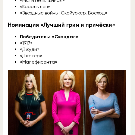
«Мстители: Финал»
«Король лев»
«Звездные войны: Скайуокер. Восход»
Номинация «Лучший грим и причёски»
Победитель: «Скандал»
«1917»
«Джуди»
«Джокер»
«Малефисента»