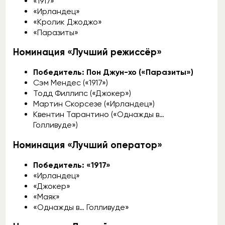
«1917»
«Ирландец»
«Кролик Джоджо»
«Паразиты»
Номинация «Лучший режиссёр»
Победитель: Пон Джун-хо («Паразиты»)
Сэм Мендес («1917»)
Тодд Филлипс («Джокер»)
Мартин Скорсезе («Ирландец»)
Квентин Тарантино («Однажды в…
Голливуде»)
Номинация «Лучший оператор»
Победитель: «1917»
«Ирландец»
«Джокер»
«Маяк»
«Однажды в… Голливуде»