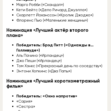
Марго Робби («Скандал»)
Кети Бейтс («Дело Ричард Джуэлла»)
Скарлетт Йоханссон («Кролик Джоджо»)
Флоренс Пью («Маленькие женщины»)
Номинация «Лучший актёр второго
плана»
Победитель: Брэд Питт («Однажды в…
Голливуде»)
Аль Пачино («Ирландец»)
Джо Пеши («Ирландец»)
Том Хэнкс («Прекрасный день по соседству»)
Энтони Хопкинс («Два Папы»)
Номинация «Лучший короткометражный
фильм»
Победитель: «Окно напротив»
«Сария»
«Сестра»