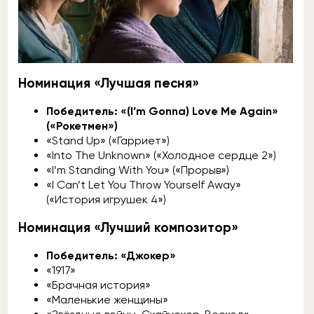
Номинация «Лучшая песня»
Победитель: «(I’m Gonna) Love Me Again»
(«Рокетмен»)
«Stand Up» («Гарриет»)
«Into The Unknown» («Холодное сердце 2»)
«I’m Standing With You» («Прорыв»)
«I Can’t Let You Throw Yourself Away»
(«История игрушек 4»)
Номинация «Лучший композитор»
Победитель: «Джокер»
«1917»
«Брачная история»
«Маленькие женщины»