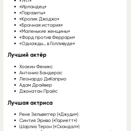
«1917»
«Ирландец»
«Паразиты»
«Кролик Джоджо»
«Брачная история»
«Маленькие женщины»
«Форд против Феррари»
«Однажды… в Голливуде»
Лучший актёр
Хоакин Феникс
Антонио Бандерас
Леонардо ДиКаприо
Адам Драйвер
Джонатан Прайс
Лучшая актриса
Рене Зельвеггер («Джуди»)
Синтия Эриво («Гариетт»)
Шарлиз Терон («Скандал»)