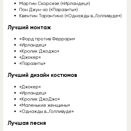
Мартин Скорсезе («Ирландец»)
Пон Джун-хо («Паразиты»)
Квентин Тарантино («Однажды в…Голливуде»)
Лучший монтаж
«Форд против Феррари»
«Ирландец»
«Кролик Джоджо»
«Джокер»
«Паразиты»
Лучший дизайн костюмов
«Джокер»
«Ирландец»
«Кролик ДжоДжо»
«Маленькие женщины»
«Однажды в…Голливуде»
Лучшая песня