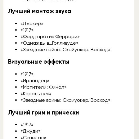
Лучший монтаж звука
«Джокер»
«1917»
«Форд против Феррари»
«Однажды в…Голливуде»
«Звездные войны. Скайуокер. Восход»
Визуальные эффекты
«1917»
«Ирландец»
«Мстители: Финал»
«Король лев»
«Звездные войны: Скайуокер. Восход»
Лучший грим и прически
«1917»
«Джуди»
«Скандал»