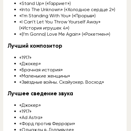
«Stand Up» («Гарриет»)
«Into The Unknown» («Холодное сердце 2»)
«I’m Standing With You» («Прорыв»)
«I Can’t Let You Throw Yourself Away»
(«История игрушек 4»)
«(I’m Gonna) Love Me Again» («Рокетмен»)
Лучший композитор
«1917»
«Джокер»
«Брачная история»
«Маленькие женщины»
«Звёздные войны. Скайуокер. Восход»
Лучшее сведение звука
«Джокер»
«1917»
«Ad Astra»
«Форд против Феррари»
«Однажды в…Голливуде»