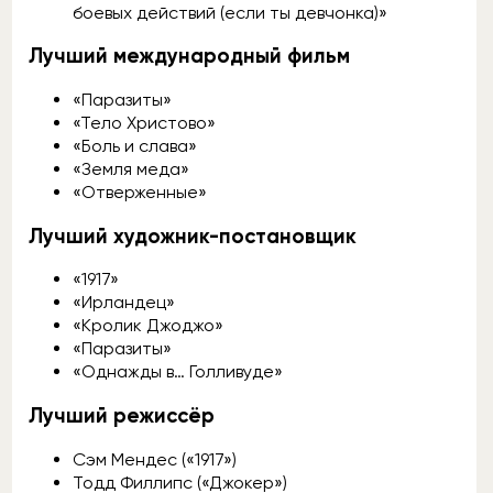
боевых действий (если ты девчонка)»
Лучший международный фильм
«Паразиты»
«Тело Христово»
«Боль и слава»
«Земля меда»
«Отверженные»
Лучший художник-постановщик
«1917»
«Ирландец»
«Кролик Джоджо»
«Паразиты»
«Однажды в… Голливуде»
Лучший режиссёр
Сэм Мендес («1917»)
Тодд Филлипс («Джокер»)