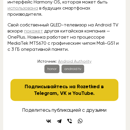
интерфейс Harmony OS, которая может быть
использована
в будущих смартфонах
производителя.
Свой собственный QLED-телевизор на Android TV
вскоре
покажет
другая китайская компания —
OnePlus. Новинка работает на процессоре
MediaTek MT5670 с графическим чипом Mali-G51 и
с 3 ГБ оперативной памяти.
Источник:
Android Authority
honor
android tv
Подписывайтесь на Rozetked в
Telegram
,
VK
и
YouTube
.
Поделитесь публикацией с друзьями