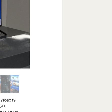
ьзовать
дин
ерритории