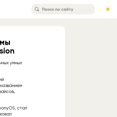
емы
sion
чных умных
ий
 названием
вайсов,
monyOS, стал
иковал