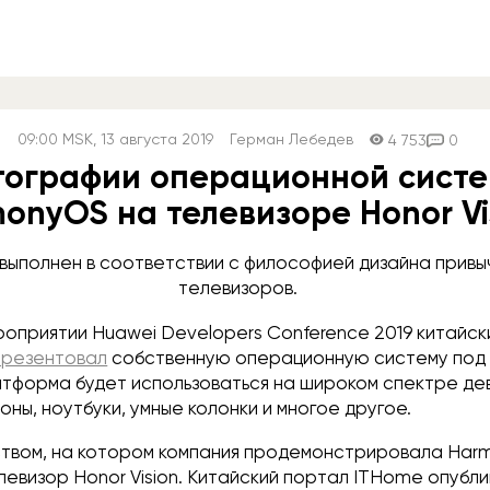
09:00
MSK
, 13 августа 2019
Герман Лебедев
4 753
0
ографии операционной сист
onyOS на телевизоре Honor Vi
выполнен в соответствии с философией дизайна привы
телевизоров.
роприятии Huawei Developers Conference 2019 китайск
презентовал
собственную операционную систему под
тформа будет использоваться на широком спектре де
ны, ноутбуки, умные колонки и многое другое.
твом, на котором компания продемонстрировала Har
евизор Honor Vision. Китайский портал ITHome опубл