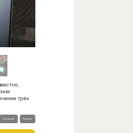
звестно,
awei
ечение трёх
huawei
honor