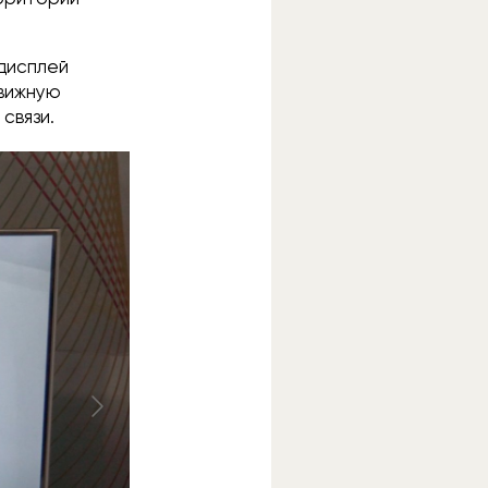
дисплей
движную
связи.