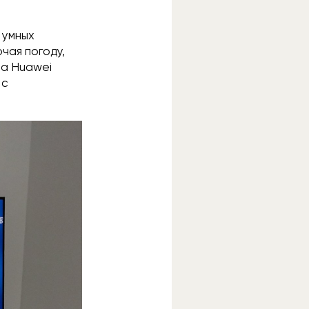
 умных
чая погоду,
са Huawei
 с