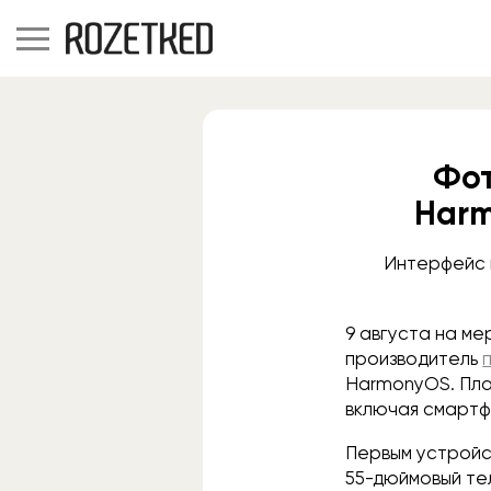
Фот
Harm
Интерфейс 
9 августа на ме
производитель
HarmonyOS. Пла
включая смартфо
Первым устройс
55-дюймовый тел