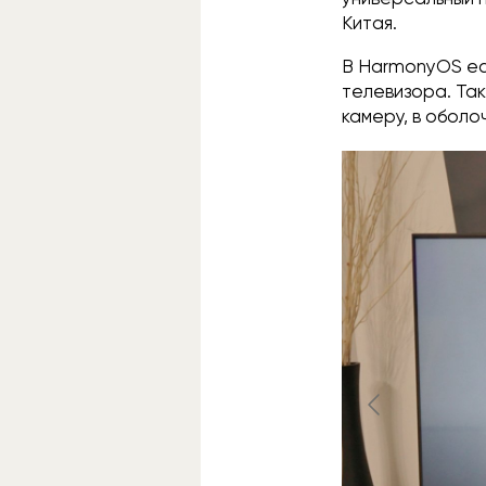
Китая.
В HarmonyOS ес
телевизора. Так
камеру, в обол