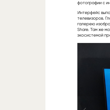
фотографии с и
Интерфейс выпо
телевизоров. Г
галерею изобра
Share. Там же м
экосистемой пр