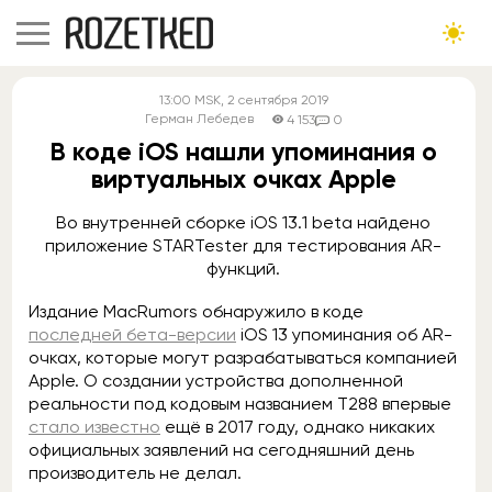
13:00
MSK
, 2 сентября 2019
Герман Лебедев
4 153
0
В коде iOS нашли упоминания о
виртуальных очках Apple
Во внутренней сборке iOS 13.1 beta найдено
приложение STARTester для тестирования AR-
функций.
Издание MacRumors обнаружило в коде
последней бета-версии
iOS 13 упоминания об AR-
очках, которые могут разрабатываться компанией
Apple. О создании устройства дополненной
реальности под кодовым названием T288 впервые
стало известно
ещё в 2017 году, однако никаких
официальных заявлений на сегодняшний день
производитель не делал.