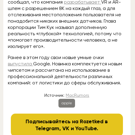
сообщал, что компания
разрабатывает
VR и AR-
шлем с разрешением 8K на каждый глаз, а для
отслеживания местоположения пользователя не
понадобится никаких внешних датчиков. Глава
корпорации Тим Кук называл дополненную
реальность «глубокой» технологией, потому что
«помогает производительности человека, а не
изолирует его».
Ранее в этом году свои новые умные очки
выпустила
Google. Новинка комплектуется новым
чипсетом и рассчитана на использование в
профессиональной деятельности различных
компаний: от логистики до сферы обслуживания.
Источник:
MacRumors
apple
Подписывайтесь на Rozetked в
Telegram
,
VK
и
YouTube
.