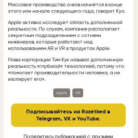
Массовое производство очков начнётся в конце
этого или начале следующего года, говорит Куо.
Apple активно исследует область дополненной
реальности. По слухам, компания располагает
секретным подразделением с сотнями
инженеров, которые работают над
использованием AR и VR в продуктах Apple.
Глава корпорации Тим Кук называл дополненную
реальность «глубокой» технологией, потому что
«помогает производительности человека, а не
изолирует его».
apple
AR
Подписывайтесь на Rozetked в
Telegram
,
VK
и
YouTube
.
Поделитесь публикацией с друзьями