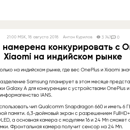
21:00
MSK
, 18 августа 2018
Антон Курилов
3 747
0
 намерена конкурировать с O
Xiaomi на индийском рынке
олько на индийском рынке, где вес OnePlus и Xiaomi зна
азделение Samsung планирует в этом месяце предста
и Galaxy A для конкуренции с устройствами OnePlus и 
информагенство IANS.
использовать чип Qualcomm Snapdragon 660 и иметь 6 
ной памяти. 6,3-дюймовый экран с разрешением FullHD
ED, а основная камера с модулями 16 и 24 Мп сможет 
мки. Фронтальная камера получит сенсор на 24 Мп.