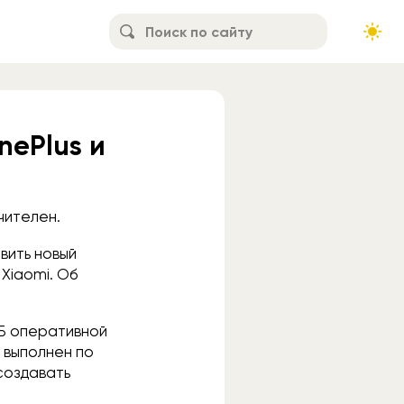
nePlus и
чителен.
вить новый
Xiaomi. Об
ГБ оперативной
+ выполнен по
создавать