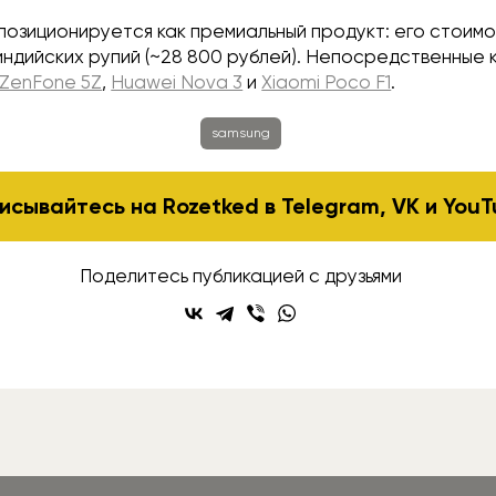
позиционируется как премиальный продукт: его стоим
индийских рупий (~28 800 рублей). Непосредственные 
ZenFone 5Z
,
Huawei Nova 3
и
Xiaomi Poco F1
.
samsung
исывайтесь на Rozetked в
Telegram
,
VK
и
YouT
Поделитесь публикацией с друзьями