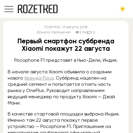
13:08
MSK
, 13 августа 2018
Данила Гаращенко
5 743
0
Первый смартфон суббренда
Xiaomi покажут 22 августа
Pocophone F1 представят в Нью-Дели, Индия.
В начале августа Xiaomi объявила о создании
нового
бренда Poco
. Суббренд нацелен на
средний сегмент и попытается отнять часть
рынка у OnePlus. Руководит направлением
ведущий менеджер по продукту Xiaomi — Джай
Мани.
В качестве стартовой площадки выбрана Индия.
Именно там 22 августа покажут первое
устройство — Pocophone F1. Приглашение на
мероприятие опубликовал официальный