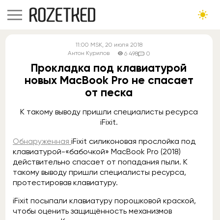
11:00
MSK
, 20 июля 2018
Антон Курилов
6 498
0
Прокладка под клавиатурой
новых MacBook Pro не спасает
от песка
К такому выводу пришли специалисты ресурса
iFixit.
Обнаруженная
iFixit силиконовая прослойка под
клавиатурой-«бабочкой» MacBook Pro (2018)
действительно спасает от попадания пыли. К
такому выводу пришли специалисты ресурса,
протестировав клавиатуру.
iFixit посыпали клавиатуру порошковой краской,
чтобы оценить защищённость механизмов