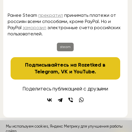
Ранее Steam
прекратил
принимать платежи от
россиян всеми способами, кроме PayPal. Но и
PayPal
заморозил
электронные счета российских
пользователей.
steam
Подписывайтесь на Rozetked в
Telegram
,
VK
и
YouTube
.
Поделитесь публикацией с друзьями
Мы используем cookies, Яндекс Метрику для улучшения работы
контакты
сайта.
реклама
о проекте