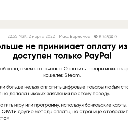
22:55
MSK
, 2 марта 2022
Макс Варламов
8 746
0
льше не принимает оплату из
доступен только PayPal
общала, с чем это связано. Оплатить товары можно чер
кошелёк Steam.
сии больше нельзя оплатить цифровые товары любым сп
я не делала никаких заявлений по этому поводу.
атить игру или программу, используя банковские карты,
, QIWI и другие методы оплаты, на странице отобрази
том: