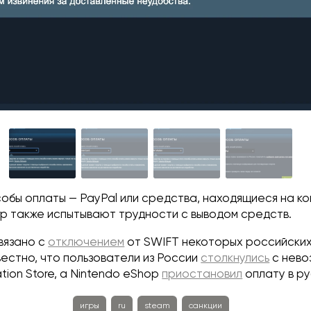
обы оплаты — PayPal или средства, находящиеся на к
гр также испытывают трудности с выводом средств.
вязано с
отключением
от SWIFT некоторых российских
естно, что пользователи из России
столкнулись
с нево
ation Store, а Nintendo eShop
приостановил
оплату в ру
игры
ru
steam
санкции