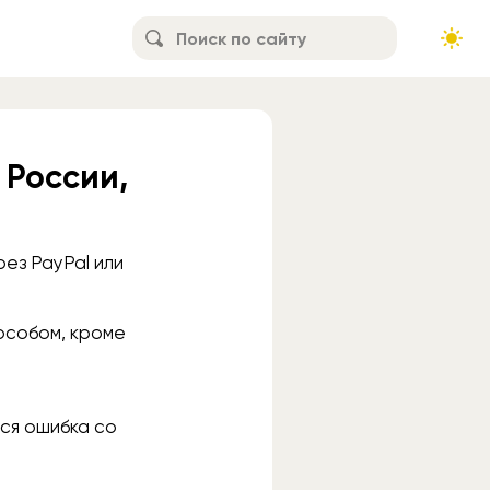
 России,
ез PayPal или
особом, кроме
тся ошибка со