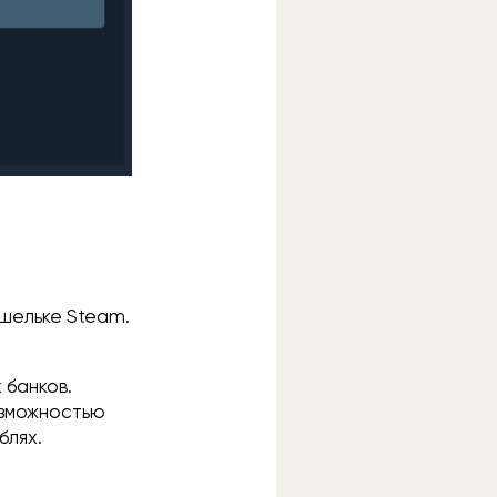
ошельке Steam.
 банков.
зможностью
блях.