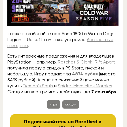
Также не забывайте про Anno 1800 и Watch Dogs:
Legion — Ubisoft там тоже устроила
бесплатные
выходные
.
Есть интересные предложения и для владельцев
PlayStation. Например,
Ratchet & Clank: Rift Apart
получила первую скидку в PS Store, пускай и
небольшую. Игру продают за
4874 рубля
(вместо
5499 рублей). А ещё по сниженной цене можно
купить
Demon’s Souls
и
Spider-Man: Miles Morales
.
Скидки на все три игры действуют до
7 сентября
.
игры
скидки
Подписывайтесь на Rozetked в