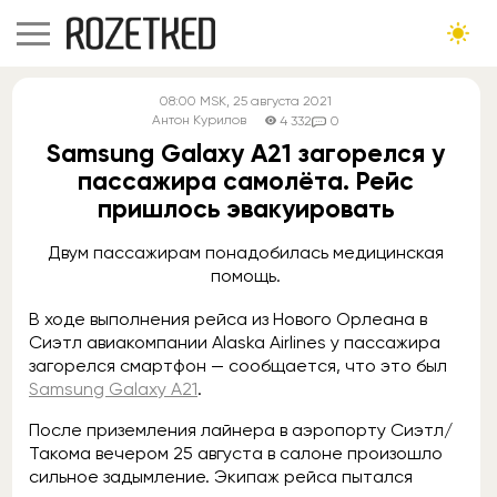
08:00
MSK
, 25 августа 2021
Антон Курилов
4 332
0
Samsung Galaxy A21 загорелся у
пассажира самолёта. Рейс
пришлось эвакуировать
Двум пассажирам понадобилась медицинская
помощь.
В ходе выполнения рейса из Нового Орлеана в
Сиэтл авиакомпании Alaska Airlines у пассажира
загорелся смартфон — сообщается, что это был
Samsung Galaxy A21
.
После приземления лайнера в аэропорту Сиэтл/
Такома вечером 25 августа в салоне произошло
сильное задымление. Экипаж рейса пытался