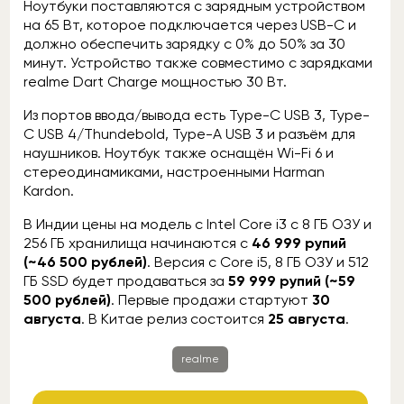
Ноутбуки поставляются с зарядным устройством
на 65 Вт, которое подключается через USB-C и
должно обеспечить зарядку с 0% до 50% за 30
минут. Устройство также совместимо с зарядками
realme Dart Charge мощностью 30 Вт.
Из портов ввода/вывода есть Type-C USB 3, Type-
C USB 4/Thundebold, Type-A USB 3 и разъём для
наушников. Ноутбук также оснащён Wi-Fi 6 и
стереодинамиками, настроенными Harman
Kardon.
В Индии цены на модель с Intel Core i3 с 8 ГБ ОЗУ и
256 ГБ хранилища начинаются с
46 999 рупий
(~46 500 рублей)
. Версия с Core i5, 8 ГБ ОЗУ и 512
ГБ SSD будет продаваться за
59 999 рупий (~59
500 рублей)
. Первые продажи стартуют
30
августа
. В Китае релиз состоится
25 августа
.
realme