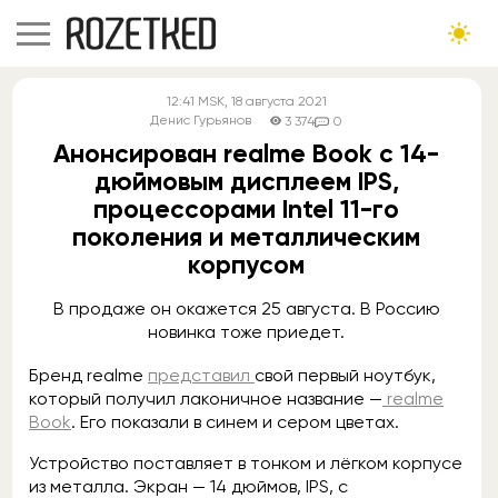
12:41
MSK
, 18 августа 2021
Денис Гурьянов
3 374
0
Анонсирован realme Book с 14-
дюймовым дисплеем IPS,
процессорами Intel 11-го
поколения и металлическим
корпусом
В продаже он окажется 25 августа. В Россию
новинка тоже приедет.
Бренд realme
представил
свой первый ноутбук,
который получил лаконичное название —
realme
Book
. Его показали в синем и сером цветах.
Устройство поставляет в тонком и лёгком корпусе
из металла. Экран — 14 дюймов, IPS, с