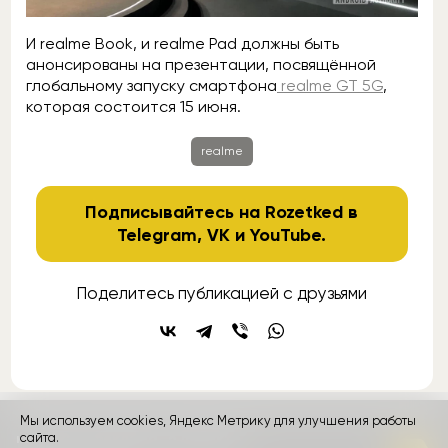
И realme Book, и realme Pad должны быть
анонсированы на презентации, посвящённой
глобальному запуску смартфона
realme GT 5G
,
которая состоится 15 июня.
realme
Подписывайтесь на Rozetked в
Telegram
,
VK
и
YouTube
.
Поделитесь публикацией с друзьями
Мы используем cookies, Яндекс Метрику для улучшения работы
сайта.
контакты
реклама
о проекте