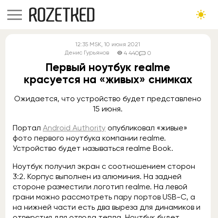
12:35
MSK
, 10 июня 2021
Денис Гурьянов
4 440
0
Первый ноутбук realme
красуется на «живых» снимках
Ожидается, что устройство будет представлено
15 июня.
Портал
Android Authority
опубликовал «живые»
фото первого ноутбука компании realme.
Устройство будет называться realme Book.
Ноутбук получил экран с соотношением сторон
3:2. Корпус выполнен из алюминия. На задней
стороне разместили логотип realme. На левой
грани можно рассмотреть пару портов USB-C, а
на нижней части есть два выреза для динамиков и
отверстия для отвода тепла. Ноутбук будет