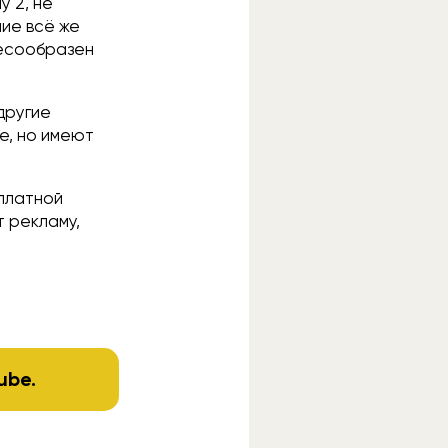
y 2, не
ие всё же
лесообразен
другие
e, но имеют
сплатной
т рекламу,
ube
.