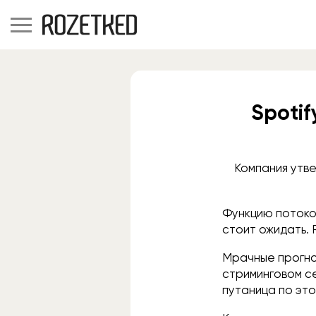
Spoti
Компания утве
Функцию потоков
стоит ожидать. 
Мрачные прогно
стриминговом се
путаница по это