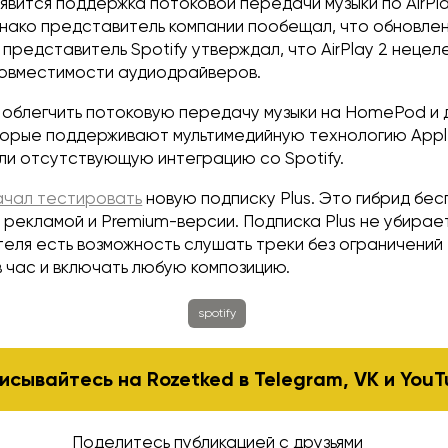
явится поддержка потоковой передачи музыки по AirPla
нако представитель компании пообещал, что обновлен
 представитель Spotify утверждал, что AirPlay 2 неце
совместимости аудиодрайверов.
н облегчить потоковую передачу музыки на HomePod и 
торые поддерживают мультимедийную технологию Appl
ли отсутствующую интеграцию со Spotify.
ачал тестировать
новую подписку Plus. Это гибрид бе
с рекламой и Premium-версии. Подписка Plus не убирае
теля есть возможность слушать треки без ограничений
 час и включать любую композицию.
spotify
исывайтесь на Rozetked в
Telegram
,
VK
и
YouT
Поделитесь публикацией с друзьями