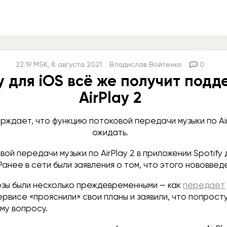
22:19
MSK
, 8 августа 2021
Владислав Войтенко
0
fy для iOS всё же получит под
AirPlay 2
рждает, что функцию потоковой передачи музыки по Air
ожидать.
ой передачи музыки по AirPlay 2 в приложении Spotify 
Ранее в сети были заявления о том, что этого нововведе
зы были несколько преждевременными — как
передаёт
рвисе «прояснили» свои планы и заявили, что попрос
му вопросу.