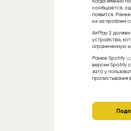
Когда именно по
сообщается, од
появится. Ранее
из-за проблем 
AirPlay 2 долже
устройства, ко
ограниченную и
Ранее Spotify
н
версии Spotify 
зато у пользова
пролистывания в
Подп