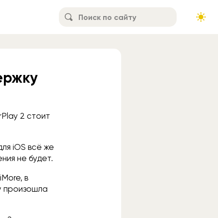
держку
Play 2 стоит
для iOS всё же
ния не будет.
iMore, в
ту произошла