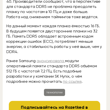
40. Производители сообщают, что в перспективе
для стандарта DDR5 не проблема преодолеть
планку по частотам в 10 ГГц и даже больше.
Работа над снижением таймингов тоже ведётся.
На данный момент каждая планка ёмкостью 16 ГБ.
В будущем появятся двусторонние планки на 32
ГБ. Память DDR5 обладает встроенным кодом
коррекции ошибок (ECC), потребляет меньше
энергии, а стабильность работы у неё выше, чем у
DDR4.
Ранее Samsung
анонсировала
модули
оперативной памяти стандарта DDR5 объёмом
512 ГБ c частотой 7,2 ГГц. Есть подобные
разработки и у компании SK Hynix, о чём
подробнее можно прочитать
по ссылке
.
технологии
Подписывайтесь на Rozetked в