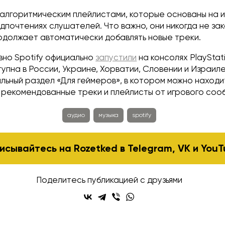
 алгоритмическим плейлистами, которые основаны на 
дпочтениях слушателей. Что важно, они никогда не за
одолжает автоматически добавлять новые треки.
вно Spotify официально
запустили
на консолях PlayStati
пна в России, Украине, Хорватии, Словении и Израиле
льный раздел «Для геймеров», в котором можно наход
р, рекомендованные треки и плейлисты от игрового соо
аудио
музыка
spotify
исывайтесь на Rozetked в
Telegram
,
VK
и
YouT
Поделитесь публикацией с друзьями