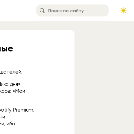
ные
ушателей.
икс дня».
ксов: «Мои
otify Premium.
ни
и, ибо