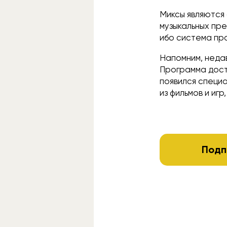
Миксы являются
музыкальных пре
ибо система пр
Напомним, неда
Программа досту
появился специа
из фильмов и иг
Подп