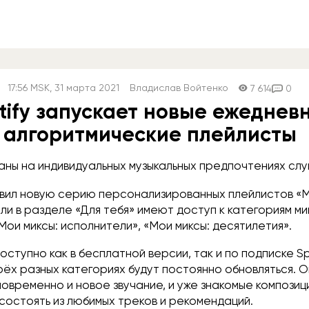
17:56
MSK
, 31 марта 2021
Владислав Войтенко
7 614
0
tify запускает новые ежеднев
алгоритмические плейлисты
аны на индивидуальных музыкальных предпочтениях сл
авил новую серию персонализированных плейлистов «М
и в разделе «Для тебя» имеют доступ к категориям ми
«Мои миксы: исполнители», «Мои миксы: десятилетия».
ступно как в бесплатной версии, так и по подписке Sp
рёх разных категориях будут постоянно обновляться. О
временно и новое звучание, и уже знакомые композици
состоять из любимых треков и рекомендаций.