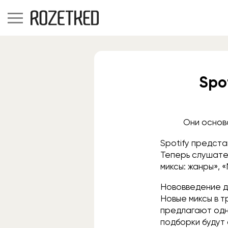
Spo
Они основ
Spotify предст
Теперь слушател
миксы: жанры», 
Нововведение до
Новые миксы в т
предлагают одно
подборки будут 