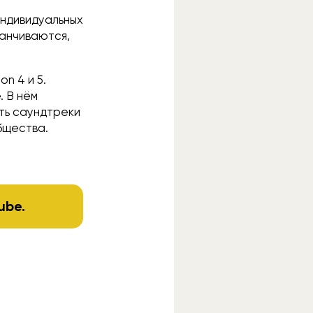
индивидуальных
канчиваются,
on 4 и 5.
. В нём
ить саундтреки
бщества.
ube
.