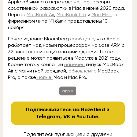
Apple объявила о переходе на процессоры
собственной разработки в Mac в июне 2020 года.
Первые
MacBook Air
,
MacBook Pro
и
Mac Mini
на
фирменном чипе
M1
были представлены 10
ноября.
Ранее издание Bloomberg
сообщало
, что Apple
работает над новым процессором на базе ARM с
32 высокопроизводительными ядрами. Такое
решение может появиться в Mac уже в 2021 году.
Кроме того, у компании
намечен
выпуск MacBook
Air с магнитной зарядкой,
обновление
MacBook
Pro, а также
новые
iMac и Mac Pro.
apple
Подписывайтесь на Rozetked в
Telegram
,
VK
и
YouTube
.
Поделитесь публикацией с друзьями