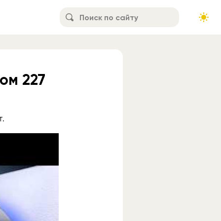
ом 227
т.