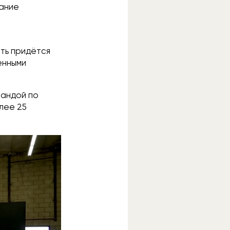
дание
ать придётся
енными
мандой по
лее 25