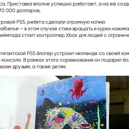
са. Приставка вполне успешно работает, а на её соз
70 000 долларов.
ровой PS5, ребята сделали огромную копию
lSense — в этом случае стики вращать и курки нажим
 геймпада стоит контроллер Xbox для людей с огранич
 гигантской PS5 блогер устроил челлендж со своей ко
консоли. В рамках этого соревнования он подарил бо
воим друзьям, а также детям.