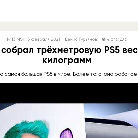
14:13
MSK
, 3 февраля 2021
Денис Гурьянов
4 040
0
 собрал трёхметровую PS5 вес
килограмм
о самая большая PS5 в мире! Более того, она работае