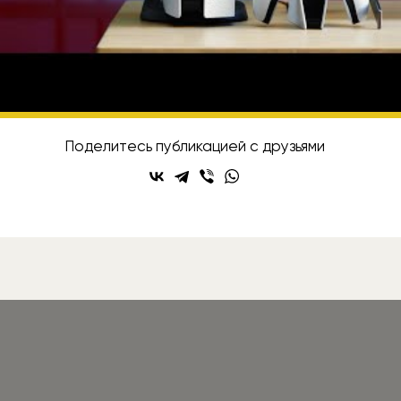
playstation
исывайтесь на Rozetked в
Telegram
,
VK
и
YouT
Поделитесь публикацией с друзьями