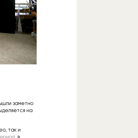
вышли заметно
ыделяется на
о, так и
ериал
, в