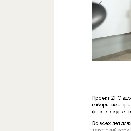
Проект ZHC вдох
габаритнее пре
фоне конкуренто
Во всех деталях
текстовый вариа