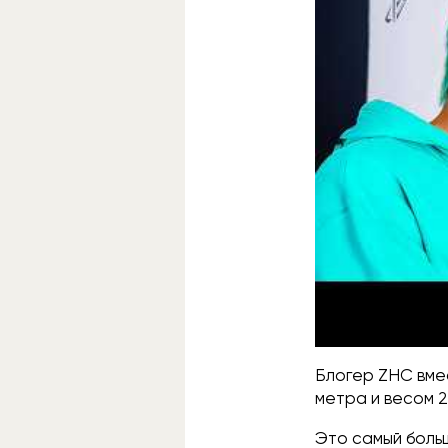
Блогер ZHC вме
метра и весом 2
Это самый боль