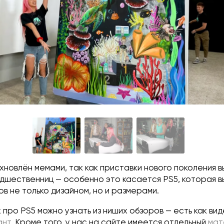
новлён мемами, так как приставки нового поколения 
дшественниц — особенно это касается PS5, которая в
в не только дизайном, но и размерами.
 про PS5 можно узнать из ниших обзоров — есть как виде
нт.
Кроме того, у нас на сайте имеется отдельный
мат