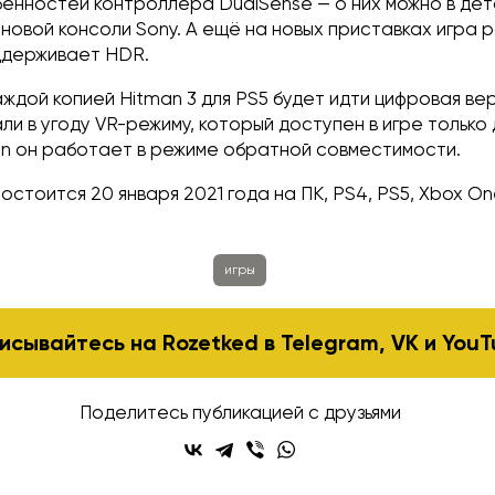
енностей контроллера DualSense — о них можно в дет
новой консоли Sony. А ещё на новых приставках игра 
оддерживает HDR.
аждой копией Hitman 3 для PS5 будет идти цифровая вер
ли в угоду VR-режиму, который доступен в игре только 
ion он работает в режиме обратной совместимости.
состоится 20 января 2021 года на ПК, PS4, PS5, Xbox O
игры
исывайтесь на Rozetked в
Telegram
,
VK
и
YouT
Поделитесь публикацией с друзьями