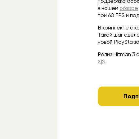
поддержка особ
в нашем
обзоре
при 60 FPS и п
В комплекте с к
Такой шаг сдела
новой PlayStat
Релиз Hitman 3 
X|S
.
Подп