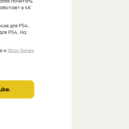
алях почитать
работает в 4К
сия для PS4.
для PS4. На
ne и
Xbox Series
ube
.