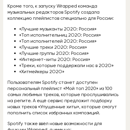
Кроме того, к запуску Wrapped команда
музыкальных редакторов Spotify создала
коллекцию плейлистов специально для России:
«Лучшие музыканты 2О2О: Россия»
«Топ исполнительниц 2О2О: Россия»
«Топ исполнителей 2О2О: Россия»
«Лучшие треки 2О2О: Россия»
«Лучшие группы 2О2О: Россия»
«Интернет-хиты 2О2О: Россия»
«Треки, которые поддержали нас в 2О2О»
«Хитмейкеры 2О2О»
Пользователям Spotify станет доступен
персональный плейлист «Мой топ 2020» из 100
самых любимых треков, которые прослушивались
на репите. А ещё сервис предложит подборку
новых треков «Упущенные хиты», которые смогут
пополнить список избранных композиций.
Spotify также ввёл новые возможности для
функции Wrapped, а именно: