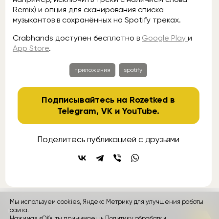
Remix) и опция для сканирования списка
музыкантов в сохранённых на Spotify треках.
Crabhands доступен бесплатно в
Google Play
и
App Store
.
приложения
spotify
Подписывайтесь на Rozetked в
Telegram
,
VK
и
YouTube
.
Поделитесь публикацией с друзьями
Мы используем cookies, Яндекс Метрику для улучшения работы
сайта.
контакты
реклама
о проекте
Нажимая «ОК», ты принимаешь
Политику обработки