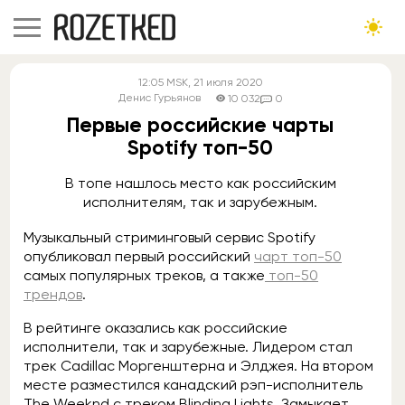
12:05
MSK
, 21 июля 2020
Денис Гурьянов
10 032
0
Первые российские чарты
Spotify топ-50
В топе нашлось место как российским
исполнителям, так и зарубежным.
Музыкальный стриминговый сервис Spotify
опубликовал первый российский
чарт топ-50
самых популярных треков, а также
топ-50
трендов
.
В рейтинге оказались как российские
исполнители, так и зарубежные. Лидером стал
трек Cadillac Моргенштерна и Элджея. На втором
месте разместился канадский рэп-исполнитель
The Weeknd с треком Blinding Lights. Замыкает