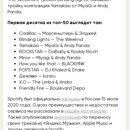
тройку композиция Yamakasi от MiyaGi и Andy
Panda.
Первая десятка из топ-50 выглядит так:
Cadillac — Моргенштерн & Элджей
Blinding Lights — The Weeknd
Yamakasi — MiyaGi & Andy Panda
ROCKSTAR — DaBaby & Roddy Ricch
Minor — Miyagi & Andy Panda
How you like that — BLACKPINK
POPSTAR — DJ Khaled & Drake
Дежавю — kizaru
X.O — The Limba & Andro
Friendly Fire — Boulevard Depo
Spotify был официально
запущен
в России 15 июля
2020 года. О всех преимуществах и недостатках
сервиса мы рассказали в
нашем материале
.
Также опубликовали
инструкцию
по переносу
своих треков из «Яндекс.Музыки», Apple Music и
других сервисов в Spotify.