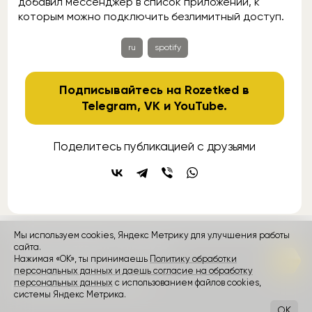
добавил мессенджер в список приложений, к
которым можно подключить безлимитный доступ.
ru
spotify
Подписывайтесь на Rozetked в
Telegram
,
VK
и
YouTube
.
Поделитесь публикацией с друзьями
Мы используем cookies, Яндекс Метрику для улучшения работы
контакты
сайта.
реклама
о проекте
Нажимая «ОК», ты принимаешь
Политику обработки
персональных данных и даешь согласие на обработку
Rozetked © 2026
персональных данных
с использованием файлов cookies,
Пользовательское соглашение
системы Яндекс Метрика.
OK