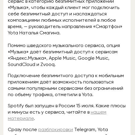
сервис в категорию безлимитных приложений
«Музыка», чтобы каждый клиент мог подключить
себе безлимитный доступ и наслаждаться
композициями любимых исполнителей в любое
время, — руководитель направления «Смартфон»
Yota Наталья Смагина.
Помимо шведского музыкального сервиса, опция
«Музыка» даёт безлимитный доступ к сервисам
«Яндекс.Музыка», Apple Music, Google Music,
SoundCloud и Zvooq.
Подключение безлимитного доступа к мобильным
приложениям даёт возможность пользоваться
самыми популярными сервисами без ограничений
по объёму трафика, отметили в Yota.
Spotify был запущен в России 15 июля. Какие плюсы
и минусы есть у сервиса, читайте в
нашем
материале
.
Сразу после
разблокировки
Telegram, Yota