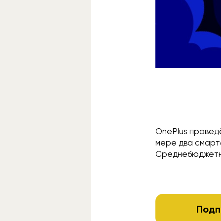
OnePlus провед
мере два смар
Среднебюджетный
Подп