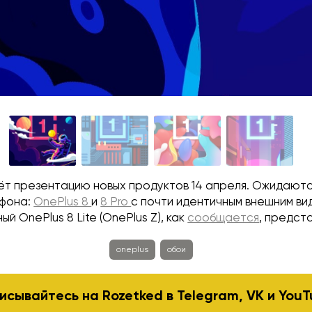
ёт презентацию новых продуктов 14 апреля. Ожидаютс
тфона:
OnePlus 8
и
8 Pro
с почти идентичным внешним ви
 OnePlus 8 Lite (OnePlus Z), как
сообщается
, предст
oneplus
обои
исывайтесь на Rozetked в
Telegram
,
VK
и
YouT