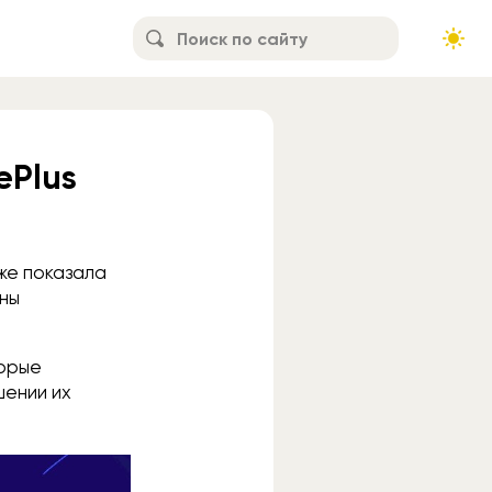
ePlus
кже показала
пны
торые
шении их