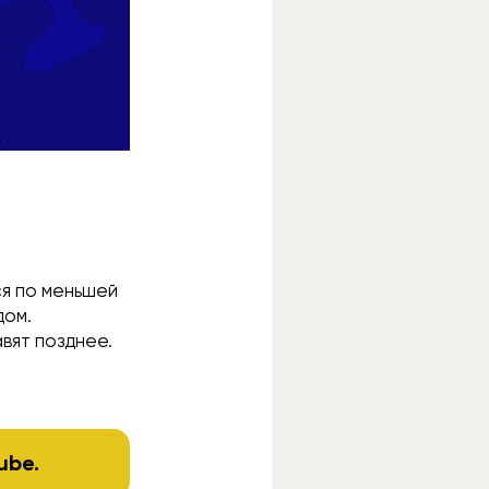
я по меньшей
дом.
авят позднее.
ube
.