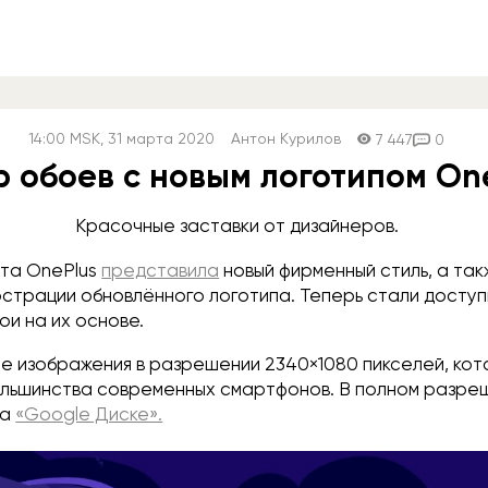
14:00
MSK
, 31 марта 2020
Антон Курилов
7 447
0
 обоев с новым логотипом On
Красочные заставки от дизайнеров.
та OnePlus
представила
новый фирменный стиль, а та
страции обновлённого логотипа. Теперь стали досту
и на их основе.
е изображения в разрешении 2340×1080 пикселей, ко
ольшинства современных смартфонов. В полном разре
на
«Google Диске».