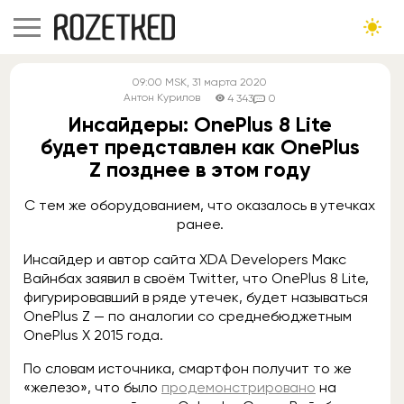
09:00
MSK
, 31 марта 2020
Антон Курилов
4 343
0
Инсайдеры: OnePlus 8 Lite
будет представлен как OnePlus
Z позднее в этом году
С тем же оборудованием, что оказалось в утечках
ранее.
Инсайдер и автор сайта XDA Developers Макс
Вайнбах заявил в своём Twitter, что OnePlus 8 Lite,
фигурировавший в ряде утечек, будет называться
OnePlus Z — по аналогии со среднебюджетным
OnePlus X 2015 года.
По словам источника, смартфон получит то же
«железо», что было
продемонстрировано
на