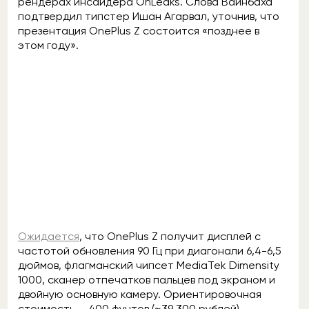
рендерах инсайдера OnLeaks. Слова Вайнбаха
подтвердил типстер Ишан Агарвал, уточнив, что
презентация OnePlus Z состоится «позднее в
этом году».
Ожидается
, что OnePlus Z получит дисплей с
частотой обновления 90 Гц при диагонали 6,4-6,5
дюймов, флагманский чипсет MediaTek Dimensity
1000, сканер отпечатков пальцев под экраном и
двойную основную камеру. Ориентировочная
стоимость — 400 фунтов (~39 300 рублей).