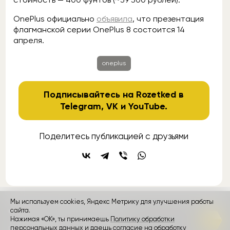
OnePlus официально
объявила
, что презентация
флагманской серии OnePlus 8 состоится 14
апреля.
oneplus
Подписывайтесь на Rozetked в
Telegram
,
VK
и
YouTube
.
Поделитесь публикацией с друзьями
Мы используем cookies, Яндекс Метрику для улучшения работы
контакты
сайта.
реклама
о проекте
Нажимая «ОК», ты принимаешь
Политику обработки
персональных данных и даешь согласие на обработку
Rozetked © 2026