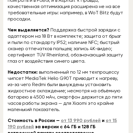
поиграть и в PUBG, и в Asphalt 9. Правда,
качественная оптимизация расширена не на все
требовательные игры: например, в WoT Blitz будут
просадки.
Чем выделяется?
Поддержка быстрой зарядки с
адаптером на 18 Вт в комплекте; защита от брызг
и пыли по стандарту IP52; наличие NFC; быстрый
сканер отпечатков пальцев; запись 4К-видео;
сертификат TÜV Rheinland, обозначающий защиту
глаз от воздействия синего цвета.
Недостатки:
выполненный по 12 нм техпроцессу
чипсет MediaTek Helio G90T приводит к нагреву,
из-за чего Redmi были вынуждены установить
жидкостное охлаждение; несмотря на объёмную
батарею в 4500 мАч, смартфон держится до пяти
часов работы экрана — для Xiaomi это крайне
маленький показатель.
Стоимость в России —
от 13 990 рублей
и
от 15
190 рублей
за версии с 64 ГБ и 128 ГБ
встроенной памяти соответственно.