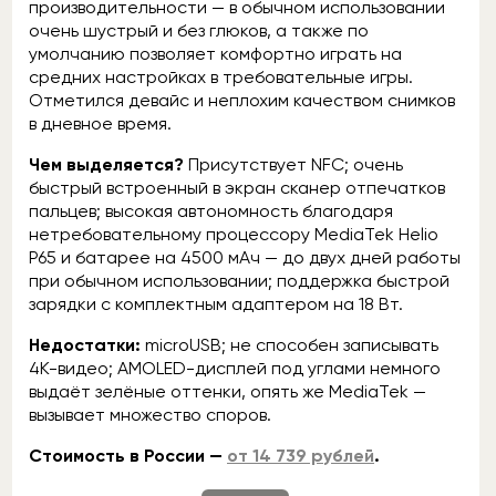
производительности — в обычном использовании
очень шустрый и без глюков, а также по
умолчанию позволяет комфортно играть на
средних настройках в требовательные игры.
Отметился девайс и неплохим качеством снимков
в дневное время.
Чем выделяется?
Присутствует NFC; очень
быстрый встроенный в экран сканер отпечатков
пальцев; высокая автономность благодаря
нетребовательному процессору MediaTek Helio
P65 и батарее на 4500 мАч — до двух дней работы
при обычном использовании; поддержка быстрой
зарядки с комплектным адаптером на 18 Вт.
Недостатки:
microUSB; не способен записывать
4К-видео; AMOLED-дисплей под углами немного
выдаёт зелёные оттенки, опять же MediaTek —
вызывает множество споров.
Стоимость в России —
от 14 739 рублей
.