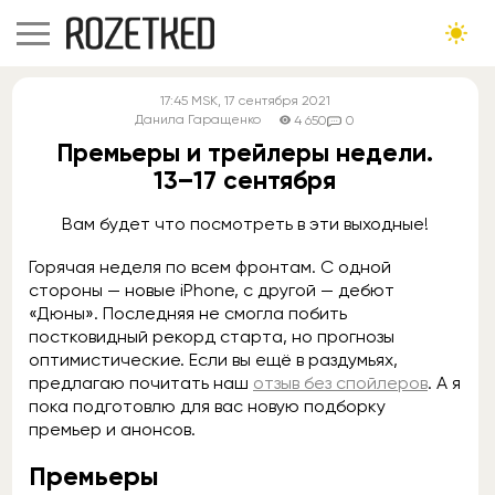
17:45
MSK
, 17 сентября 2021
Данила Гаращенко
4 650
0
Премьеры и трейлеры недели.
13–17 сентября
Вам будет что посмотреть в эти выходные!
Горячая неделя по всем фронтам. С одной
стороны — новые iPhone, с другой — дебют
«Дюны». Последняя не смогла побить
постковидный рекорд старта, но прогнозы
оптимистические. Если вы ещё в раздумьях,
предлагаю почитать наш
отзыв без спойлеров
. А я
пока подготовлю для вас новую подборку
премьер и анонсов.
Премьеры