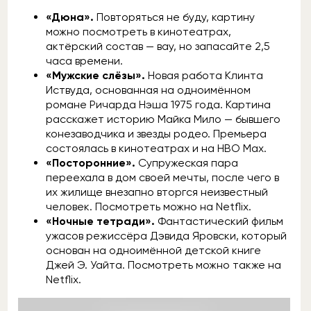
«Дюна».
Повторяться не буду, картину
можно посмотреть в кинотеатрах,
актёрский состав — вау, но запасайте 2,5
часа времени.
«Мужские слёзы».
Новая работа Клинта
Иствуда, основанная на одноимённом
романе Ричарда Нэша 1975 года. Картина
расскажет историю Майка Мило — бывшего
конезаводчика и звезды родео. Премьера
состоялась в кинотеатрах и на HBO Max.
«Посторонние».
Супружеская пара
переехала в дом своей мечты, после чего в
их жилище внезапно вторгся неизвестный
человек. Посмотреть можно на Netflix.
«Ночные тетради».
Фантастический фильм
ужасов режиссёра Дэвида Яровски, который
основан на одноимённой детской книге
Джей Э. Уайта. Посмотреть можно также на
Netflix.