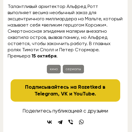
Талантливый архитектор Альфред Ротт
выполняет весьма необычный заказ для
эксцентричного миллиардера на Мальте, который
называет себя «великим герцогом Корсики».
Смертоносная эпидемия малярии внезапно
охватила остров, вызвав панику, но Альфред
остаётся, чтобы закончить работу. В главных
ролях Тимоти Сполл и Петер Стормаре.
Премьера
15 октября
.
кино
сериалы
Подписывайтесь на Rozetked в
Telegram
,
VK
и
YouTube
.
Поделитесь публикацией с друзьями