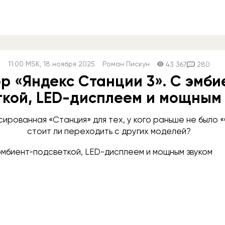
11:00
MSK
, 18 ноября 2025
Роман Пискун
43 367
280
р «Яндекс Станции 3». С эмби
ткой, LED-дисплеем и мощным 
ированная «Станция» для тех, у кого раньше не было 
стоит ли переходить с других моделей?