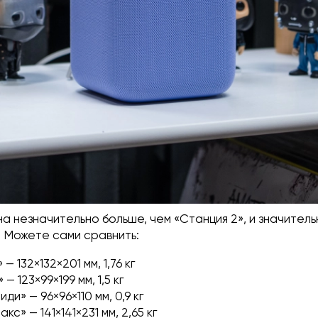
а незначительно больше, чем «Станция 2», и значитель
. Можете сами сравнить:
— 132×132×201 мм, 1,76 кг
— 123×99×199 мм, 1,5 кг
ди» — 96×96×110 мм, 0,9 кг
кс» — 141×141×231 мм, 2,65 кг