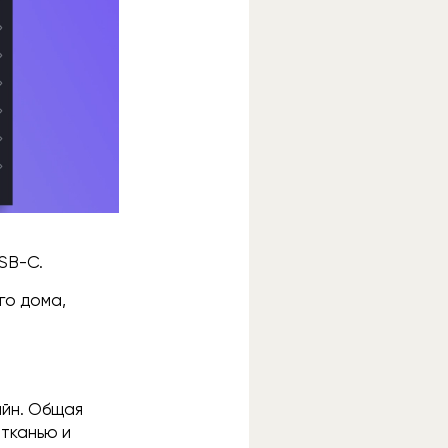
USB-C.
ого дома,
айн. Общая
 тканью и