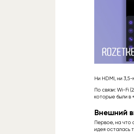
Ни HDMI, ни 3,5
По связи: Wi-Fi (
которые были в «
Внешний в
Первое, на что 
идея осталась т