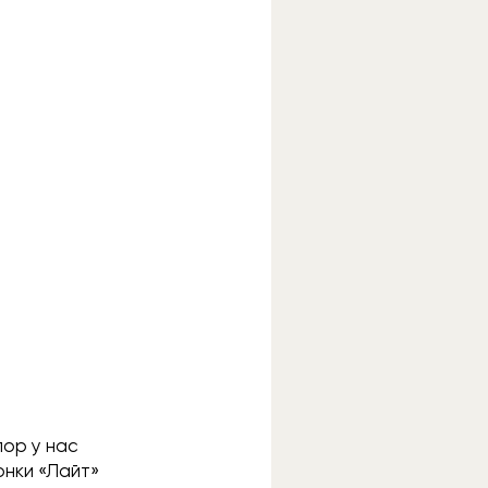
пор у нас
онки «Лайт»