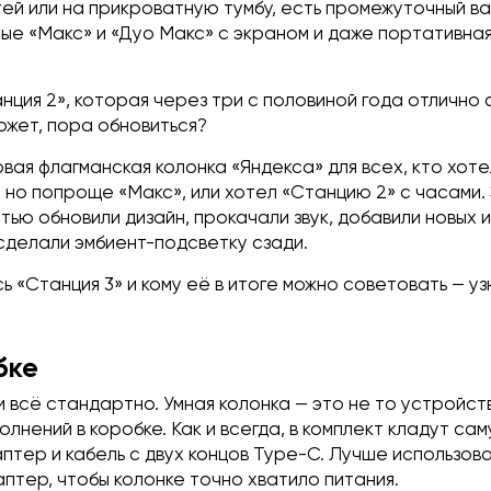
тей или на прикроватную тумбу, есть промежуточный в
ные «Макс» и «Дуо Макс» с экраном и даже портативна
нция 2», которая через три с половиной года отлично 
может, пора обновиться?
овая флагманская колонка «Яндекса» для всех, кто хоте
 но попроще «Макс», или хотел «Станцию 2» с часами.
тью обновили дизайн, прокачали звук, добавили новых 
сделали эмбиент-подсветку сзади.
ь «Станция 3» и кому её в итоге можно советовать — у
бке
 всё стандартно. Умная колонка — это не то устройст
лнений в коробке. Как и всегда, в комплект кладут са
птер и кабель с двух концов Type-C. Лучше использов
птер, чтобы колонке точно хватило питания.