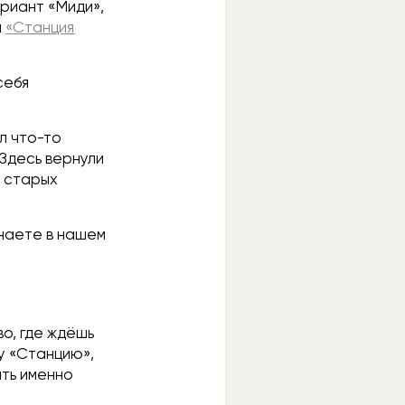
ариант «Миди»,
я
«Станция
себя
л что-то
 Здесь вернули
и старых
знаете в нашем
во, где ждёшь
му «Станцию»,
ать именно