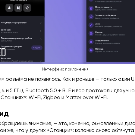
Интерфейс приложения
-мм разъёма не появилось. Как и раньше — только один 
2,4 и 5 ГГц), Bluetooth 5.0 + BLE и все протоколы для умн
Станциях»: Wi-Fi, Zigbee и Matter over Wi-Fi.
ид
обращаешь внимание, — это, конечно, обновлённый диз
ой же, что у других «Станций»: колонка снова обтянута