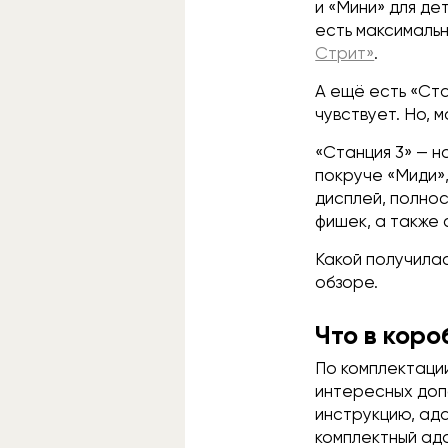
и «Мини» для де
есть максималь
Стрит»
.
А ещё есть «Ста
чувствует. Но, 
«Станция 3» — н
покруче «Миди»,
дисплей, полнос
фишек, а также 
Какой получилас
обзоре.
Что в коро
По комплектации
интересных допо
инструкцию, ада
комплектный ада