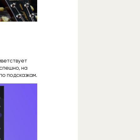
риветствует
успешно, на
по подсказкам.