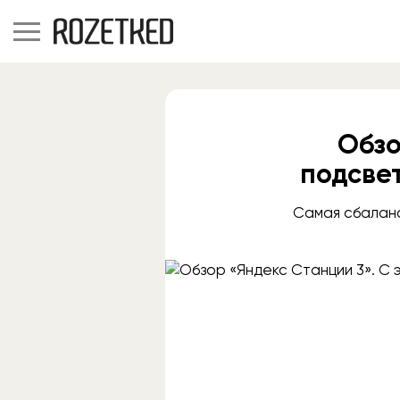
Обзо
подсве
Самая сбаланс