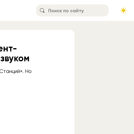
ент-
звуком
«Станций». Но