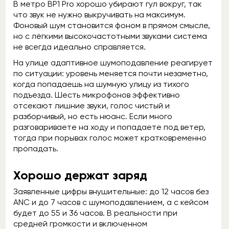
В метро BP1 Pro хорошо убирают гул вокруг, так
что звук не нужно выкручивать на максимум.
Фоновый шум становится фоном в прямом смысле,
но с лёгкими высокочастотными звуками система
не всегда идеально справляется.
На улице адаптивное шумоподавление реагирует
по ситуации: уровень меняется почти незаметно,
когда попадаешь на шумную улицу из тихого
подъезда. Шесть микрофонов эффективно
отсекают лишние звуки, голос чистый и
разборчивый, но есть нюанс. Если много
разговариваете на ходу и попадаете под ветер,
тогда при порывах голос может кратковременно
пропадать.
Хорошо держат заряд
Заявленные цифры внушительные: до 12 часов без
ANC и до 7 часов с шумоподавлением, а с кейсом
будет до 55 и 36 часов. В реальности при
средней громкости и включенном