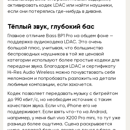
активировать кодек LDAC или найти наушники,
если они потерялись где-нибудь в диване.
Тёплый звук, глубокий бас
Главное отличие Bass BP1 Pro на общем фоне —
поддержка аудиокодека LDAC. Это очень
большой плюс, учитывая, что большинство
беспроводных наушников в той же ценовой
категории используют более простые кодеки для
передачи звука. Благодаря LDAC и сертификату
Hi-Res Audio Wireless можно почувствовать себя
меломаном и попробовать разложить на детали
любимые композиции, если захочется.
Кодек позволяет передавать музыку с битрейтом
до 990 кбит/с, но необходим источник с таким
качеством звука. Если что, iPhone его не
поддерживает. Если взять что-то на Android,
например, у меня был vivo X200 Pro mini, то тут уже
разница более ощутима. Сцена раскрывается
шире, деталей больше, вокал не тонет в басе, а