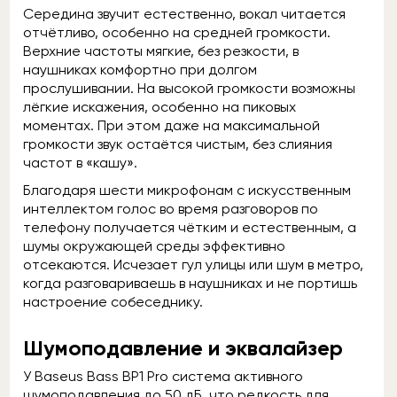
Середина звучит естественно, вокал читается
отчётливо, особенно на средней громкости.
Верхние частоты мягкие, без резкости, в
наушниках комфортно при долгом
прослушивании. На высокой громкости возможны
лёгкие искажения, особенно на пиковых
моментах. При этом даже на максимальной
громкости звук остаётся чистым, без слияния
частот в «кашу».
Благодаря шести микрофонам с искусственным
интеллектом голос во время разговоров по
телефону получается чётким и естественным, а
шумы окружающей среды эффективно
отсекаются. Исчезает гул улицы или шум в метро,
когда разговариваешь в наушниках и не портишь
настроение собеседнику.
Шумоподавление и эквалайзер
У Baseus Bass BP1 Pro система активного
шумоподавления до 50 дБ, что редкость для