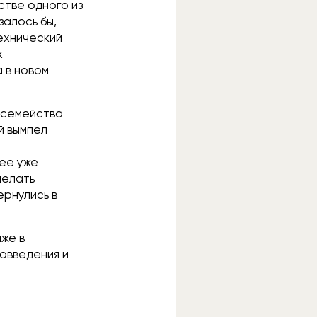
стве одного из
залось бы,
ехнический
х
 в новом
о семейства
й вымпел
нее уже
делать
ернулись в
аже в
овведения и