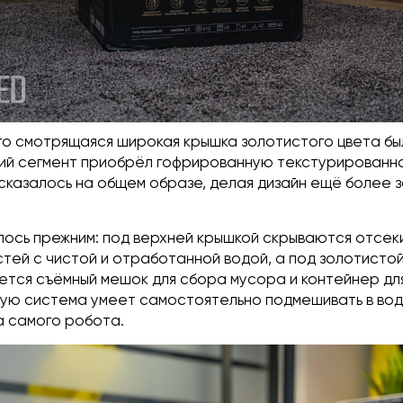
го смотрящаяся широкая крышка золотистого цвета был
ний сегмент приобрёл гофрированную текстурированно
сказалось на общем образе, делая дизайн ещё более з
ось прежним: под верхней крышкой скрываются отсеки
стей с чистой и отработанной водой, а под золотисто
ется съёмный мешок для сбора мусора и контейнер дл
рую система умеет самостоятельно подмешивать в вод
а самого робота.