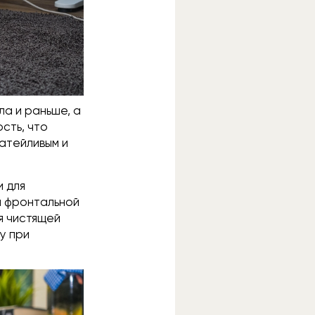
а и раньше, а
сть, что
атейливым и
 для
й фронтальной
я чистящей
у при