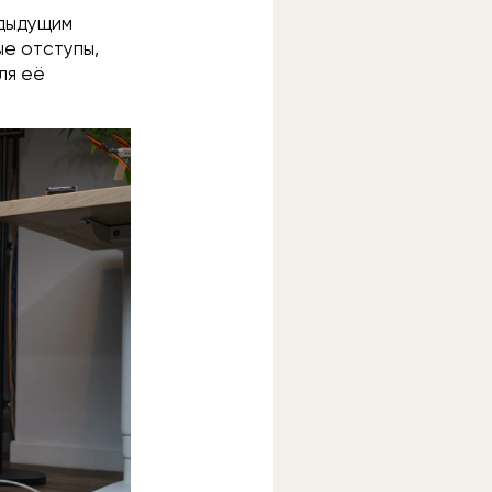
едыдущим
ые отступы,
ля её