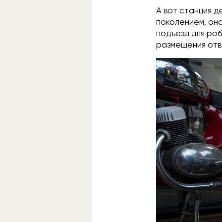
А вот станция 
поколением, она
подъезд для роб
размещения отв