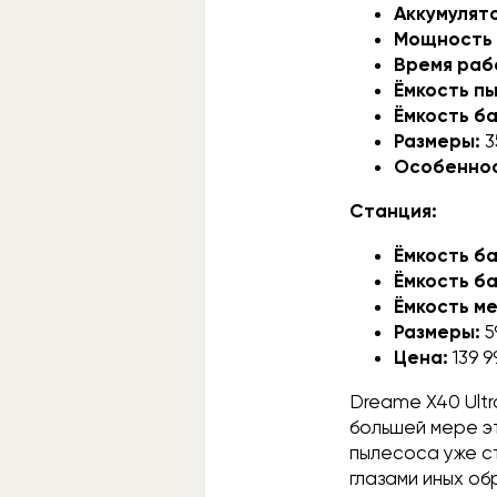
Аккумулят
Мощность 
Время раб
Ёмкость п
Ёмкость ба
Размеры:
3
Особенно
Станция:
Ёмкость ба
Ёмкость ба
Ёмкость м
Размеры:
5
Цена:
139 
Dreame X40 Ultr
большей мере э
пылесоса уже ст
глазами иных об