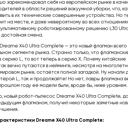
шо зарекомендовал себя на европейском рынке в каче
дителей в области решений вакуумной уборки, что, ка
авить в их технические совершенные устройства. Но т
оит на месте, и даже невероятному во всех отношения
ультимативному роботизированному решению L30 Ultra
 достойная смена.
Dreame X40 Ultra Complete — это новый флагман всег
ьном сегменте рынка. Странно только, что флагмански
 серию L, то вот теперь в серию X. Почему китайские
ак вечно путаются в нейминге, несмотря на многолет
мировом рынке, остаётся полной загадкой. Ну начали 
терой L, так и продолжайте! Но нет, лавры флагмана в
 прошлом году её модели были, вроде бы, ниже уровнем.
ло, новый робот-пылесос Dreame X40 Ultra Complete, д
едыдущим флагманом, получил некоторые заметные нов
учшения.
арактеристики
Dreame X40 Ultra Complete
: