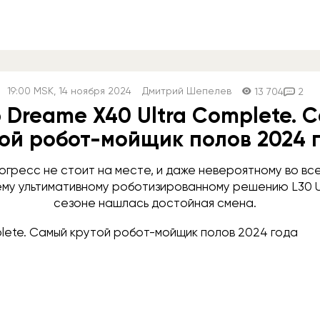
19:00
MSK
, 14 ноября 2024
Дмитрий Шепелев
13 704
2
 Dreame X40 Ultra Complete. 
ой робот-мойщик полов 2024 
огресс не стоит на месте, и даже невероятному во вс
му ультимативному роботизированному решению L30 Ul
сезоне нашлась достойная смена.