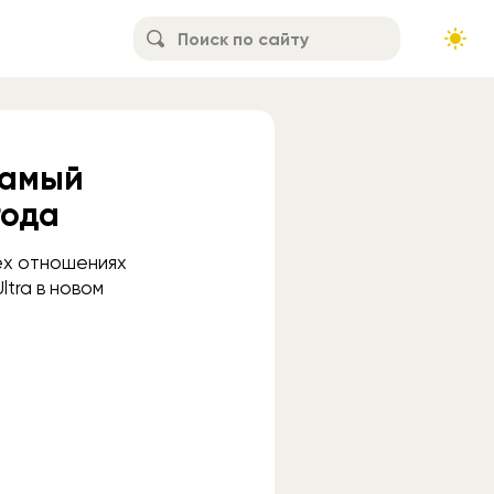
Самый
года
ех отношениях
tra в новом