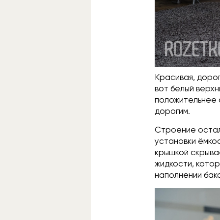
Красивая, доро
вот белый верх
положительнее 
дорогим.
Строение остал
установки ёмко
крышкой скрыва
жидкости, кото
наполнении бак