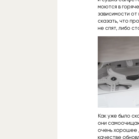
моются в горяче
зависимости от
сказать, что пр
не спят, либо с
Как уже было ск
они самоочищаю
очень хорошее 
качестве обновл