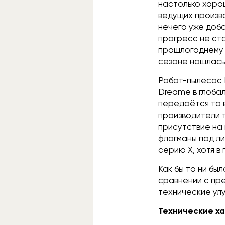
настолько хоро
ведущих произво
нечего уже доб
прогресс не ст
прошлогоднему 
сезоне нашлась
Робот-пылесос 
Dreame в глобал
передаётся то в
производители т
присутствие на 
флагманы под ли
серию X, хотя в
Как бы то ни бы
сравнении с пр
технические ул
Технические х