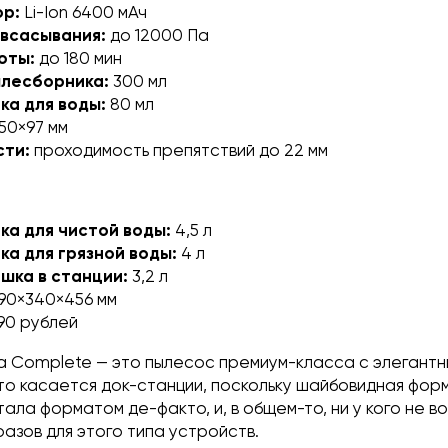
ор:
Li-Ion 6400 мАч
всасывания:
до 12000 Па
оты:
до 180 мин
ылесборника:
300 мл
ка для воды:
80 мл
50×97 мм
сти:
проходимость препятствий до 22 мм
ка для чистой воды:
4,5 л
ка для грязной воды:
4 л
ешка в станции:
3,2 л
90×340×456 мм
990 рублей
a Complete — это пылесос премиум-класса с элегантн
то касается док-станции, поскольку шайбовидная фор
ала форматом де-факто, и, в общем-то, ни у кого не в
разов для этого типа устройств.