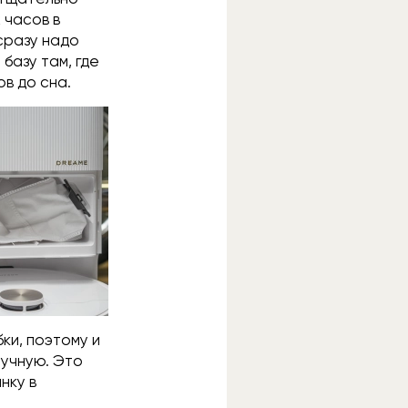
 часов в
сразу надо
базу там, где
ов до сна.
ки, поэтому и
ручную. Это
нку в