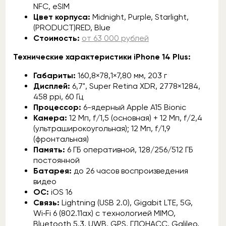
NFC, eSIM
Цвет корпуса:
Midnight, Purple, Starlight,
(PRODUCT)RED, Blue
Стоимость:
от 63 000 рублей
Технические характеристики iPhone 14 Plus:
Габариты:
160,8×78,1×7,80 мм, 203 г
Дисплей:
6,7", Super Retina XDR, 2778×1284,
458 ppi, 60 Гц
Процессор:
6-ядерный Apple A15 Bionic
Камера:
12 Мп, f/1,5 (основная) + 12 Мп, f/2,4
(ультраширокоугольная); 12 Мп, f/1,9
(фронтальная)
Память:
6 ГБ оперативной, 128/256/512 ГБ
постоянной
Батарея:
до 26 часов воспроизведения
видео
ОС:
iOS 16
Связь:
Lightning (USB 2.0), Gigabit LTE, 5G,
Wi‑Fi 6 (802.11ax) с технологией MIMO,
Bluetooth 5.3, UWB, GPS, ГЛОНАСС, Galileo,