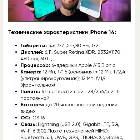
Технические характеристики iPhone 14:
Габариты:
146,7×71,5×7,80 мм, 172 г
Дисплей:
6,1", Super Retina XDR, 2532×1170,
460 ppi, 60 Гц
Процессор:
6-ядерный Apple A15 Bionic
Камера:
12 Мп, f/1,5 (основная) + 12 Мп, f/2,4
(ультраширокоугольная); 12 Мп, f/1,9
(фронтальная)
Память:
6 ГБ оперативной, 128/256/512 ГБ
постоянной
Батарея:
до 20 часов воспроизведения
видео
ОС:
iOS 16
Связь:
Lightning (USB 2.0), Gigabit LTE, 5G,
Wi‑Fi 6 (802.11ax) с технологией MIMO,
Bluetooth 5.3, UWB, GPS, ГЛОНАСС, Galileo,