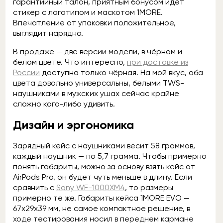
гарантийный талон, приятным бонусом идёт
стикер с логотипом и маскотом 1MORE.
Впечатление от упаковки положительное,
выглядит нарядно.
В продаже — две версии модели, в чёрном и
белом цвете. Что интересно,
при доставке из
России
доступна только чёрная. На мой вкус, оба
цвета довольно универсальны, белыми TWS-
наушниками в мужских ушах сейчас крайне
сложно кого-либо удивить.
Дизайн и эргономика
Зарядный кейс с наушниками весит 58 граммов,
каждый наушник — по 5,7 грамма. Чтобы примерно
понять габариты, можно за основу взять кейс от
AirPods Pro, он будет чуть меньше в длину. Если
сравнить с
Sony WF-1000XM4
, то размеры
примерно те же. Габариты кейса 1MORE EVO —
67x29x39 мм, не самое компактное решение, в
ходе тестирования носил в переднем кармане