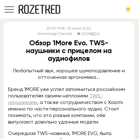
20:00
MSK
, 25 июня 2022
Александр Сысоев
23 098
0
Обзор 1More Evo. TWS-
наушники с прицелом на
аудиофилов
Любопытный звук, хорошее шумоподавление и
отточенная эргономика...
Бренд 1MORE уже успел запомниться российским
пользователям своими неплохими
TWS-
наушниками
, а также сотрудничеством с Xiaomi
именно по части персонального аудио. Стоит
понимать, что это разные компании, обе
выпускают довольно удачные модели.
Очередная TWS-новинка, 1MORE EVO, была