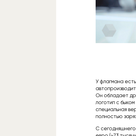
У флагмана есть
автопроизводите
Он обладает др
логотип с быком
специальная ве
полностью заря
С сегодняшнего 
евро (~73 тысяч