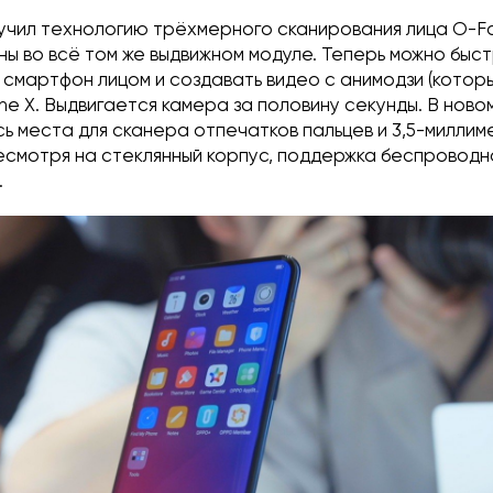
лучил технологию трёхмерного сканирования лица O-Fa
ы во всё том же выдвижном модуле. Теперь можно быс
смартфон лицом и создавать видео с анимодзи (которы
hone X. Выдвигается камера за половину секунды. В нов
ь места для сканера отпечатков пальцев и 3,5-милли
есмотря на стеклянный корпус, поддержка беспроводн
.