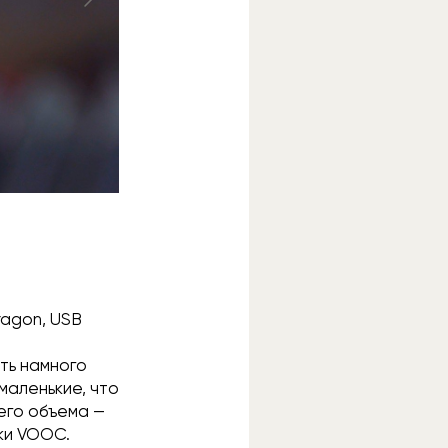
agon, USB
ть намного
маленькие, что
него объема —
ки VOOC.