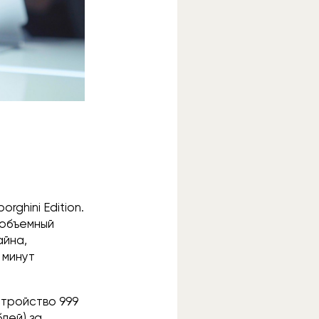
rghini Edition.
 объемный
айна,
 минут
стройство 999
блей) за