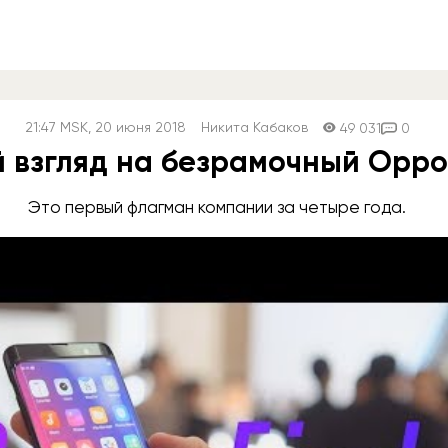
21:47
MSK
, 20 июня 2018
Никита Кабаков
49 031
0
 взгляд на безрамочный Oppo 
Это первый флагман компании за четыре года.