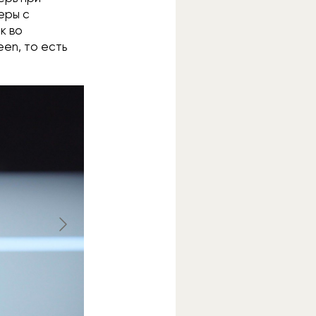
еры с
к во
een, то есть