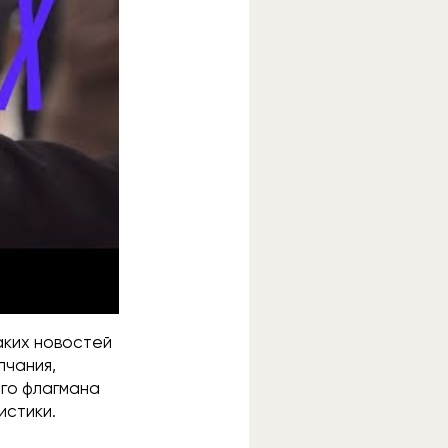
аких новостей
лчания,
ого флагмана
истики.