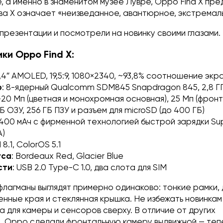
е, а именно в знаменитом музее Лувре, Oppo Find X пр
ва X означает «неизведанное, авантюрное, экстремал
презентации и посмотрели на новинку своими глазами.
ки Oppo Find X:
6,4″ AMOLED, 19,5:9, 1080×2340, ~93,8% соотношение экр
р
: 8-ядерный Qualcomm SDM845 Snapdragon 845, 2,8 ГГ
6+20 Мп (цветная и монохромная основная), 25 Мп (фрон
 ГБ ОЗУ, 256 ГБ ПЗУ и разъем для microSD (до 400 ГБ)
3400 мАч с фирменной технологией быстрой зарядки S
A)
 8.1, ColorOS 5.1
уса
: Bordeaux Red, Glacier Blue
сти
: USB 2.0 Type-C 1.0, два слота для SIM
 флагманы выглядят примерно одинаково: тонкие рамки,
енные края и стеклянная крышка. Не избежать новинкам
а для камеры и сенсоров сверху. В отличие от других
, Oppo сделали фронтальную камеру выдвижной — теп