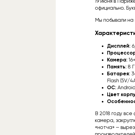
19 июня в Париж
официально. Бук
Мы побывали на 
Характеристи
Дисплей
: 
Процессо
Камера
: 1
Память
: 8
Батарея
: 
Flash (5V/4
ОС
: Android
Цвет корп
Особенно
В 2018 году все
камера, закругл
«нотча» — вырез
производителей