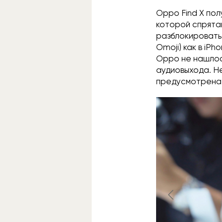
Oppo Find X по
которой спрятан
разблокировать 
Omoji) как в iP
Oppo не нашлос
аудиовыхода. Н
предусмотрена