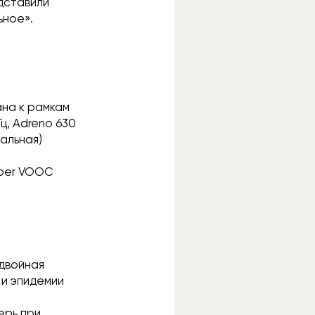
едставили
ьное».
ана к рамкам
ц, Adreno 630
тальная)
uper VOOC
 двойная
 и эпидемии
ерь при