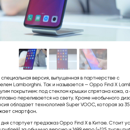
 специальная версия, выпущенная в партнерстве с
лем Lamborghini. Так и называется — Oppo Find X Lambo
угим покрытием: под стеклом крышки спрятана кожа, а
 плавно переливается на свету. Кроме необычного диз
рсия обладает технологией Super VOOC, которая за 35
жает смартфон.
дня стартует предзаказ Oppo Find X в Китае. Стоит у
и рублей) за обычную версию и 1699 евро (~125 тысяч ру