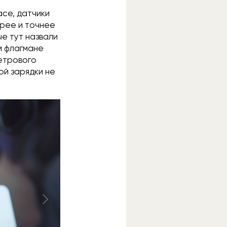
ce, датчики
трее и точнее
е тут назвали
ом флагмане
метрового
ой зарядки не