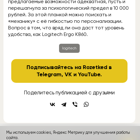
предлагаемые возможности адекватная, пусть и
перешагнула за психологический предел в 10 000
рублей. За этой планкой можно поискать и
«механику» с её гибкостью по персонализации.
Вопрос в том, что вряд ли она даст тот уровень
удобства, как Logitech Ergo K860.
logitech
Подписывайтесь на Rozetked в
Telegram
,
VK
и
YouTube
.
Поделитесь публикацией с друзьями
Мы используем cookies, Яндекс Метрику для улучшения работы
сайта.
контакты
реклама
о проекте