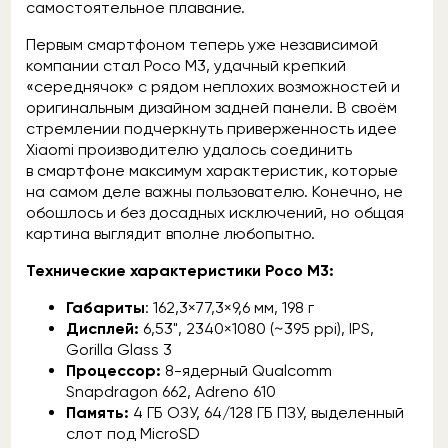
самостоятельное плавание.
Первым смартфоном теперь уже независимой
компании стал Poco M3, удачный крепкий
«середнячок» с рядом неплохих возможностей и
оригинальным дизайном задней панели. В своём
стремлении подчеркнуть приверженность идее
Xiaomi производителю удалось соединить
в смартфоне максимум характеристик, которые
на самом деле важны пользователю. Конечно, не
обошлось и без досадных исключений, но общая
картина выглядит вполне любопытно.
Технические характеристики Poco M3:
Габариты
: 162,3×77,3×9,6 мм, 198 г
Дисплей:
6,53", 2340×1080 (~395 ppi), IPS,
Gorilla Glass 3
Процессор:
8-ядерный Qualcomm
Snapdragon 662, Adreno 610
Память:
4 ГБ ОЗУ, 64/128 ГБ ПЗУ, выделенный
слот под MicroSD