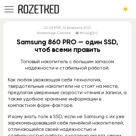
22:43
MSK
, 16 февраля 2021
Александр Сысоев
18 040
0
Samsung 860 PRO — один SSD,
чтоб всеми править
Топовый накопитель с большим запасом
надёжности и стабильной работой.
Как любая уважающая себя технология,
твердотельные накопители не стоят на месте,
предлагая уверенные скорости чтения и записи, а
также удобное хранение информации в
компактном форм-факторе.
И кому знать толк в SSD, если не Samsung с их уже
зарекомендовавшей себя линейкой накопителей,
отличающейся своей надёжностью и
стабильностью работы, в которую входят серии