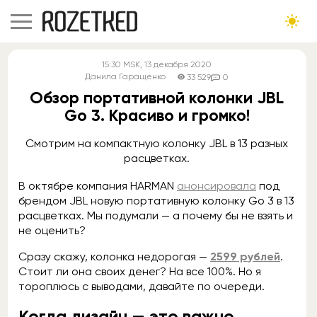
15:30
MSK
, 13 декабря 2020
Данила Гаращенко
33 529
0
Обзор портативной колонки JBL
Go 3. Красиво и громко!
Смотрим на компактную колонку JBL в 13 разных
расцветках.
В октябре компания HARMAN
анонсировала
под
брендом JBL новую портативную колонку Go 3 в 13
расцветках. Мы подумали — а почему бы не взять и
не оценить?
Сразу скажу, колонка недорогая —
2599 рублей
.
Стоит ли она своих денег? На все 100%. Но я
тороплюсь с выводами, давайте по очереди.
Когда дизайн — это важно