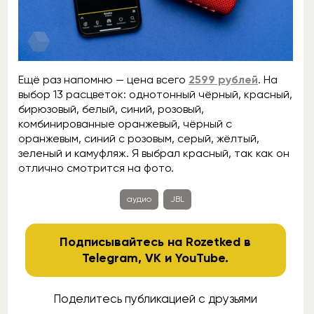
Ещё раз напомню — цена всего
2599 рублей
. На
выбор 13 расцветок: однотонный чёрный, красный,
бирюзовый, белый, синий, розовый,
комбинированные оранжевый, чёрный с
оранжевым, синий с розовым, серый, жёлтый,
зеленый и камуфляж. Я выбрал красный, так как он
отлично смотрится на фото.
аудио
JBL
Подписывайтесь на Rozetked в
Telegram
,
VK
и
YouTube
.
Поделитесь публикацией с друзьями