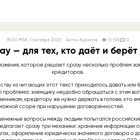
18:00
MSK
, 1 октября 2020
Антон Курилов
31 590
0
ay — для тех, кто даёт и берёт
ожения, которое решает сразу несколько проблем за
кредиторов.
ству из читающих этот текст приходилось давать или бр
то проблема: заёмщику неудобно обращаться с этим во
венникам, кредитору же нужно держать в голове, кто е
озможной ссоре при нарушении договорённостей.
денежные вопросы между людьми попытался российски
редлагает сразу три механики: хранение информации о
ньгах, оформление юридически значимого договора о д