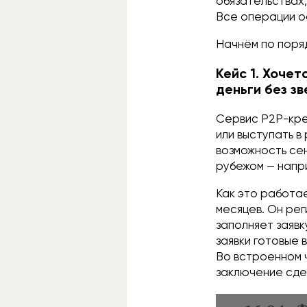
обязательствах,
Все операции о
Начнём по поряд
Кейс 1. Хоче
деньги без з
Сервис P2P-кре
или выступать в
возможность се
рубежом — напри
Как это работае
месяцев. Он ре
заполняет заяв
заявки готовые 
Во встроенном 
заключение сде