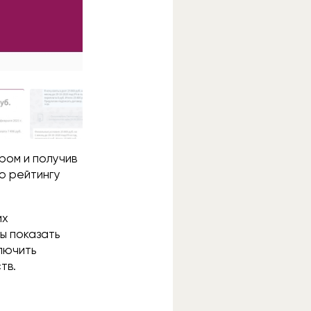
ром и получив
ю рейтингу
их
ы показать
лючить
тв.