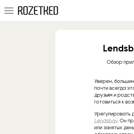
Lendsb
Обзор прил
Уверен, большин
почти всегда э
друзьям и родст
готовиться к в
Урегулировать 
Lendsbay
. Он п
или занятых де