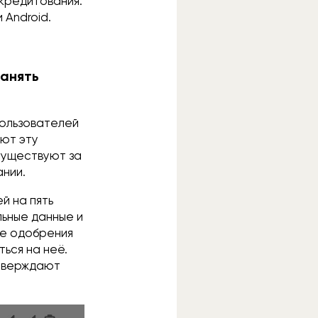
-кредитования.
 Android.
занять
пользователей
ают эту
существуют за
ании.
й на пять
льные данные и
ле одобрения
ься на неё.
дтверждают