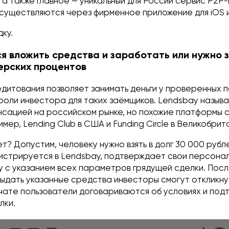
 а также главное — уникальный для России сервис P2P
существляются через фирменное приложение для iOS и
ку.
тся вложить средства и заработать или нужно 
верских процентов
дитования позволяет занимать деньги у проверенных 
 роли инвестора для таких заёмщиков. Lendsbay назыв
нсацией на российском рынке, но похожие платформы 
мер, Lending Club в США и Funding Circle в Великобрит
т? Допустим, человеку нужно взять в долг 30 000 рубле
гистрируется в Lendsbay, подтверждает свои персона
ку с указанием всех параметров грядущей сделки. Пос
выдать указанные средства инвесторы смогут откликнут
чате пользователи договариваются об условиях и по
лки.