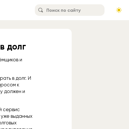
 в долг
ёмщиков и
ать в долг. И
просом к
му должен и
й сервис
 уже выданных
олговых