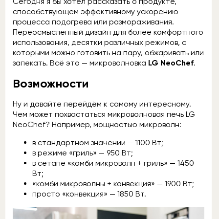
Сегодня я бы хотел рассказать о продукте,
способствующем эффективному ускорению
процесса подогрева или размораживания.
Переосмысленный дизайн для более комфортного
использования, десятки различных режимов, с
которыми можно готовить на пару, обжаривать или
запекать. Всё это — микроволновка
LG NeoChef
.
Возможности
Ну и давайте перейдём к самому интересному.
Чем может похвастаться микроволновая печь LG
NeoChef? Например, мощностью микроволн:
в стандартном значении — 1100 Вт;
в режиме «гриль» — 950 Вт;
в сетапе «комби микроволн + гриль» — 1450
Вт;
«комби микроволны + конвекция» — 1900 Вт;
просто «конвекция» — 1850 Вт.