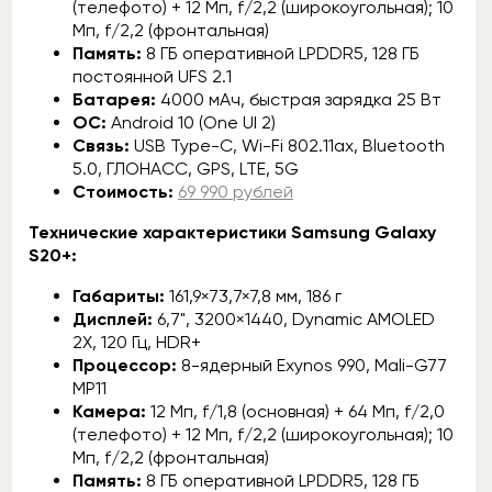
(телефото) + 12 Мп, f/2,2 (широкоугольная); 10
Мп, f/2,2 (фронтальная)
Память:
8 ГБ оперативной LPDDR5, 128 ГБ
постоянной UFS 2.1
Батарея:
4000 мАч, быстрая зарядка 25 Вт
ОС:
Android 10 (One UI 2)
Связь:
USB Type-C, Wi-Fi 802.11ax, Bluetooth
5.0, ГЛОНАСС, GPS, LTE, 5G
Стоимость:
69 990 рублей
Технические характеристики Samsung Galaxy
S20+:
Габариты:
161,9×73,7×7,8 мм, 186 г
Дисплей:
6,7", 3200×1440, Dynamic AMOLED
2X, 120 Гц, HDR+
Процессор:
8-ядерный Exynos 990, Mali-G77
MP11
Камера:
12 Мп, f/1,8 (основная) + 64 Мп, f/2,0
(телефото) + 12 Мп, f/2,2 (широкоугольная); 10
Мп, f/2,2 (фронтальная)
Память:
8 ГБ оперативной LPDDR5, 128 ГБ