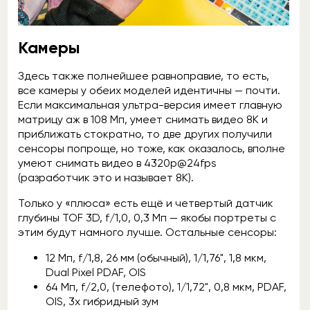
Камеры
Здесь также полнейшее равноправие, то есть,
все камеры у обеих моделей идентичны — почти.
Если максимальная ультра-версия имеет главную
матрицу аж в 108 Мп, умеет снимать видео 8К и
приближать стократно, то две других получили
сенсоры попроще, но тоже, как оказалось, вполне
умеют снимать видео в 4320p@24fps
(разработчик это и называет 8К).
Только у «плюса» есть ещё и четвертый датчик
глубины TOF 3D, f/1,0, 0,3 Мп — якобы портреты с
этим будут намного лучше. Остальные сенсоры:
12 Mп, f/1,8, 26 мм (обычный), 1/1,76", 1,8 мкм,
Dual Pixel PDAF, OIS
64 Mп, f/2,0, (телефото), 1/1,72", 0,8 мкм, PDAF,
OIS, 3x гибридный зум