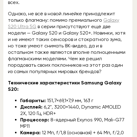
всех.
Однако, не всё в новой линейке принадлежит
только флагману: помимо премиального
Galaxy
S20 Ultra 5G
в серии присутствуют ещё две
модели — Galaxy S20 и Galaxy S20+. Новинки, хотя
и не имеют таких сенсоров и стократного зума,
но тоже умеют снимать 8К-видео, да и в
остальном также являются вполне полноценными
флагманскими моделями. Чем же решил
порадовать своих поклонников на этот раз один
из самых популярных мировых брендов?
Технические характеристики Samsung Galaxy
S20:
Габариты:
151,7×69,1×7,9 мм, 163 г
Дисплей:
6,2", 3200×1440, Dynamic AMOLED
2X, 120 Гц, HDR+
Процессор:
8-ядерный Exynos 990, Mali-G77
MP11
Камера:
12 Мп, f/1,8 (основная) + 64 Мп, f/2,0