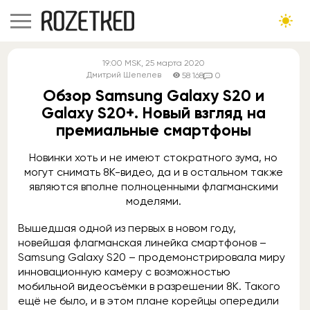
19:00
MSK
, 25 марта 2020
Дмитрий Шепелев
58 168
0
Обзор Samsung Galaxy S20 и
Galaxy S20+. Новый взгляд на
премиальные смартфоны
Новинки хоть и не имеют стократного зума, но
могут снимать 8К-видео, да и в остальном также
являются вполне полноценными флагманскими
моделями.
Вышедшая одной из первых в новом году,
новейшая флагманская линейка смартфонов –
Samsung Galaxy S20 – продемонстрировала миру
инновационную камеру с возможностью
мобильной видеосъёмки в разрешении 8К. Такого
ещё не было, и в этом плане корейцы опередили