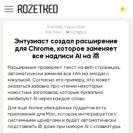
13:49
MSK
, 3 июня 2026
Кай Ленг
3 073
0
Энтузиаст создал расширение
для Chrome, которое заменяет
все надписи AI на 💩
Расширение проверяет текст на веб-страницах,
автоматически заменяя все «AI» на эмодзи с
какулькой. Согласно его примеру, это может
оказаться забавно про чтении некоторых
новостных заголовков, которые буквально
изобилуют AI через каждое слово.
Для ещё более убеждённых луддитов есть
приложение для Mac, которое интегрируется с
системными шрифтами и будет автоматически
подставлять 💩 даже при наборе AI с клавиатуры.